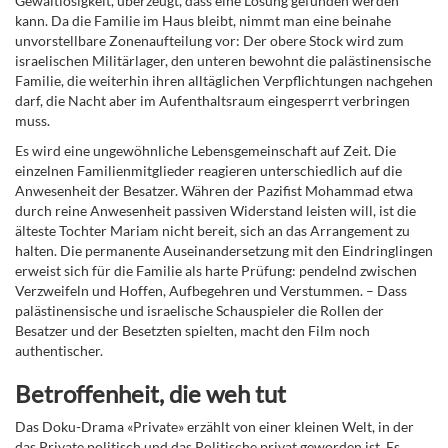
Gewaltlosigkeit, überzeugt, dass eine Lösung gefunden werden
kann. Da die Familie im Haus bleibt, nimmt man eine beinahe
unvorstellbare Zonenaufteilung vor: Der obere Stock wird zum
israelischen Militärlager, den unteren bewohnt die palästinensische
Familie, die weiterhin ihren alltäglichen Verpflichtungen nachgehen
darf, die Nacht aber im Aufenthaltsraum eingesperrt verbringen
muss.
Es wird eine ungewöhnliche Lebensgemeinschaft auf Zeit. Die
einzelnen Familienmitglieder reagieren unterschiedlich auf die
Anwesenheit der Besatzer. Währen der Pazifist Mohammad etwa
durch reine Anwesenheit passiven Widerstand leisten will, ist die
älteste Tochter Mariam nicht bereit, sich an das Arrangement zu
halten. Die permanente Auseinandersetzung mit den Eindringlingen
erweist sich für die Familie als harte Prüfung: pendelnd zwischen
Verzweifeln und Hoffen, Aufbegehren und Verstummen. – Dass
palästinensische und israelische Schauspieler die Rollen der
Besatzer und der Besetzten spielten, macht den Film noch
authentischer.
Betroffenheit, die weh tut
Das Doku-Drama «Private» erzählt von einer kleinen Welt, in der
das Private politisch und das Politische privat geworden ist. Es