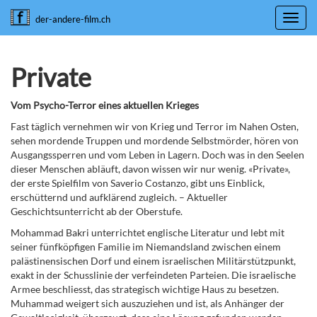
Toggl
der-andere-film.ch
navig
Private
Vom Psycho-Terror eines aktuellen Krieges
Fast täglich vernehmen wir von Krieg und Terror im Nahen Osten,
sehen mordende Truppen und mordende Selbstmörder, hören von
Ausgangssperren und vom Leben in Lagern. Doch was in den Seelen
dieser Menschen abläuft, davon wissen wir nur wenig. «Private»,
der erste Spielfilm von Saverio Costanzo, gibt uns Einblick,
erschütternd und aufklärend zugleich. – Aktueller
Geschichtsunterricht ab der Oberstufe.
Mohammad Bakri unterrichtet englische Literatur und lebt mit
seiner fünfköpfigen Familie im Niemandsland zwischen einem
palästinensischen Dorf und einem israelischen Militärstützpunkt,
exakt in der Schusslinie der verfeindeten Parteien. Die israelische
Armee beschliesst, das strategisch wichtige Haus zu besetzen.
Muhammad weigert sich auszuziehen und ist, als Anhänger der