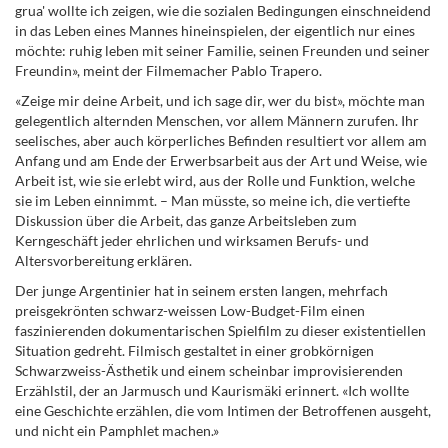
grua' wollte ich zeigen, wie die sozialen Bedingungen einschneidend
in das Leben eines Mannes hineinspielen, der eigentlich nur eines
möchte: ruhig leben mit seiner Familie, seinen Freunden und seiner
Freundin», meint der Filmemacher Pablo Trapero.
«Zeige mir deine Arbeit, und ich sage dir, wer du bist», möchte man
gelegentlich alternden Menschen, vor allem Männern zurufen. Ihr
seelisches, aber auch körperliches Befinden resultiert vor allem am
Anfang und am Ende der Erwerbsarbeit aus der Art und Weise, wie
Arbeit ist, wie sie erlebt wird, aus der Rolle und Funktion, welche
sie im Leben einnimmt. – Man müsste, so meine ich, die vertiefte
Diskussion über die Arbeit, das ganze Arbeitsleben zum
Kerngeschäft jeder ehrlichen und wirksamen Berufs- und
Altersvorbereitung erklären.
Der junge Argentinier hat in seinem ersten langen, mehrfach
preisgekrönten schwarz-weissen Low-Budget-Film einen
faszinierenden dokumentarischen Spielfilm zu dieser existentiellen
Situation gedreht. Filmisch gestaltet in einer grobkörnigen
Schwarzweiss-Ästhetik und einem scheinbar improvisierenden
Erzählstil, der an Jarmusch und Kaurismäki erinnert. «Ich wollte
eine Geschichte erzählen, die vom Intimen der Betroffenen ausgeht,
und nicht ein Pamphlet machen.»