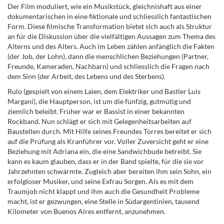
Der Film moduliert, wie ein Musikstück, gleichnishaft aus einer
dokumentarischen in eine fiktionale und schliesslich fantastischen
Form. Diese filmische Transformation bietet sich auch als Struktur
an für die Diskussion über die vielfältigen Aussagen zum Thema des
Alterns und des Alters. Auch im Leben zählen anfänglich die Fakten
(der Job, der Lohn), dann die menschlichen Beziehungen (Partner,
Freunde, Kameraden, Nachbarn) und schliesslich die Fragen nach
dem Sinn (der Arbeit, des Lebens und des Sterbens).
Rulo (gespielt von einem Laien, dem Elektriker und Bastler Luis
Margani), die Hauptperson, ist um die fünfzig, gutmütig und
ziemlich beleibt. Früher war er Bassist in einer bekannten
Rockband. Nun schlägt er sich mit Gelegenheitsarbeiten auf
Baustellen durch. Mit Hilfe seines Freundes Torres bereitet er sich
auf die Prüfung als Kranführer vor. Voller Zuversicht geht er eine
Beziehung mit Adriana ein, die eine Sandwichbude betreibt. Sie
kann es kaum glauben, dass er in der Band spielte, für die sie vor
Jahrzehnten schwärmte. Zugleich aber bereiten ihm sein Sohn, ein
erfolgloser Musiker, und seine Exfrau Sorgen. Als es mit dem
Traumjob nicht klappt und ihm auch die Gesundheit Probleme
macht, ist er gezwungen, eine Stelle in Südargentinien, tausend
Kilometer von Buenos Aires entfernt, anzunehmen.