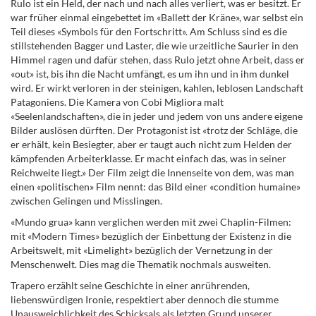
Rulo ist ein Held, der nach und nach alles verliert, was er besitzt. Er
war früher einmal eingebettet im «Ballett der Kräne», war selbst ein
Teil dieses «Symbols für den Fortschritt». Am Schluss sind es die
stillstehenden Bagger und Laster, die wie urzeitliche Saurier in den
Himmel ragen und dafür stehen, dass Rulo jetzt ohne Arbeit, dass er
«out» ist, bis ihn die Nacht umfängt, es um ihn und in ihm dunkel
wird. Er wirkt verloren in der steinigen, kahlen, leblosen Landschaft
Patagoniens. Die Kamera von Cobi Migliora malt
«Seelenlandschaften», die in jeder und jedem von uns andere eigene
Bilder auslösen dürften. Der Protagonist ist «trotz der Schläge, die
er erhält, kein Besiegter, aber er taugt auch nicht zum Helden der
kämpfenden Arbeiterklasse. Er macht einfach das, was in seiner
Reichweite liegt.» Der Film zeigt die Innenseite von dem, was man
einen «politischen» Film nennt: das Bild einer «condition humaine»
zwischen Gelingen und Misslingen.
«Mundo grua» kann verglichen werden mit zwei Chaplin-Filmen:
mit «Modern Times» bezüglich der Einbettung der Existenz in die
Arbeitswelt, mit «Limelight» bezüglich der Vernetzung in der
Menschenwelt. Dies mag die Thematik nochmals ausweiten.
Trapero erzählt seine Geschichte in einer anrührenden,
liebenswürdigen Ironie, respektiert aber dennoch die stumme
Unausweichlichkeit des Schicksals als letzten Grund unserer