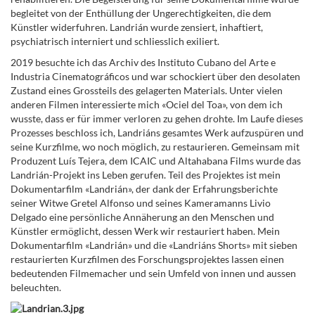
begleitet von der Enthüllung der Ungerechtigkeiten, die dem
Künstler widerfuhren. Landrián wurde zensiert, inhaftiert,
psychiatrisch interniert und schliesslich exiliert.
2019 besuchte ich das Archiv des Instituto Cubano del Arte e
Industria Cinematográficos und war schockiert über den desolaten
Zustand eines Grossteils des gelagerten Materials. Unter vielen
anderen Filmen interessierte mich «Ociel del Toa», von dem ich
wusste, dass er für immer verloren zu gehen drohte. Im Laufe dieses
Prozesses beschloss ich, Landriáns gesamtes Werk aufzuspüren und
seine Kurzfilme, wo noch möglich, zu restaurieren. Gemeinsam mit
Produzent Luís Tejera, dem ICAIC und Altahabana Films wurde das
Landrián-Projekt ins Leben gerufen. Teil des Projektes ist mein
Dokumentarfilm «Landrián», der dank der Erfahrungsberichte
seiner Witwe Gretel Alfonso und seines Kameramanns Livio
Delgado eine persönliche Annäherung an den Menschen und
Künstler ermöglicht, dessen Werk wir restauriert haben. Mein
Dokumentarfilm «Landrián» und die «Landriáns Shorts» mit sieben
restaurierten Kurzfilmen des Forschungsprojektes lassen einen
bedeutenden Filmemacher und sein Umfeld von innen und aussen
beleuchten.