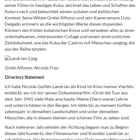
seiner Filme im heutigen Kuba, zeichnet das Leben und Schaffen des
Autors nach und beleuchtet seinen sozialen und politischen
Kontext. Seine Witwe Gretel Alfonso und sein Kameramann Livio
Delgado erinnern an die wichtigsten Werke dieses stupenden
Könners des frühen kubanischen Kinos und verweben alles zu einer
unterhaltsamen, interessanten Collage und einem eindrücklichen
Zeitdokument, wie das Kuba der Castros mit Menschen umging, die
aus der Reihe tanzten.
Grete Alfonso, Nicol
ás Frau
Directors Statement
Ich habe Nicolás Guillén Landrián als Kind im Kino meines Viertels
entdeckt, wo ich mir seinen Dokumentarfilm «Ociel del Toa» aus
dem Jahr 1965 viele Male anschaute. Meine Eltern waren Lehrer
und unterrichteten in den Bergen. Ich lebte bis zu meinem fünften
Lebensjahr in denselben Landschaften und unter denselben
Menschen, die in diesem kleinen und schönen Film zu sehen sind.
Nach mehreren Jahrzehnten der Ächtung begann man zu Beginn
dieses Jahrhunderts, den Filmemacher und Künstler Landrián zu
rehabilitieren. Die Begeisterung für seine Dokumentarfilme wurde