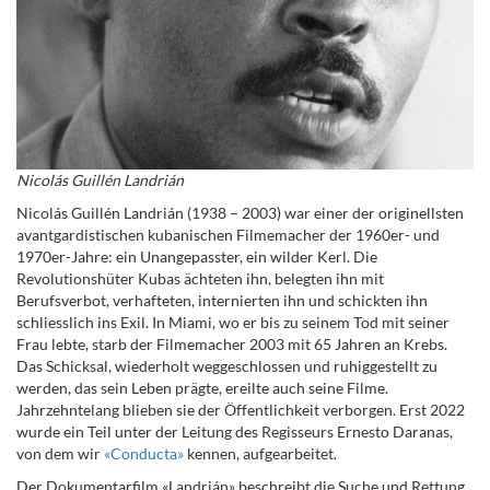
Nicolás Guillén Landrián
Nicolás Guillén Landrián (1938 – 2003) war einer der originellsten
avantgardistischen kubanischen Filmemacher der 1960er- und
1970er-Jahre: ein Unangepasster, ein wilder Kerl. Die
Revolutionshüter Kubas ächteten ihn, belegten ihn mit
Berufsverbot, verhafteten, internierten ihn und schickten ihn
schliesslich ins Exil. In Miami, wo er bis zu seinem Tod mit seiner
Frau lebte, starb der Filmemacher 2003 mit 65 Jahren an Krebs.
Das Schicksal, wiederholt weggeschlossen und ruhiggestellt zu
werden, das sein Leben prägte, ereilte auch seine Filme.
Jahrzehntelang blieben sie der Öffentlichkeit verborgen. Erst 2022
wurde ein Teil unter der Leitung des Regisseurs Ernesto Daranas,
von dem wir
«Conducta»
kennen, aufgearbeitet.
Der Dokumentarfilm «Landrián» beschreibt die Suche und Rettung