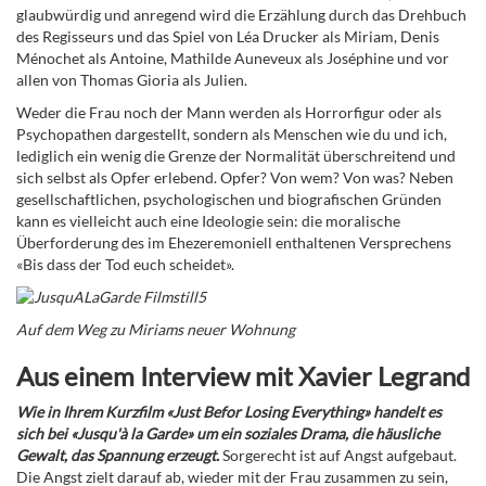
glaubwürdig und anregend wird die Erzählung durch das Drehbuch
des Regisseurs und das Spiel von Léa Drucker als Miriam, Denis
Ménochet als Antoine, Mathilde Auneveux als Joséphine und vor
allen von Thomas Gioria als Julien.
Weder die Frau noch der Mann werden als Horrorfigur oder als
Psychopathen dargestellt, sondern als Menschen wie du und ich,
lediglich ein wenig die Grenze der Normalität überschreitend und
sich selbst als Opfer erlebend. Opfer? Von wem? Von was? Neben
gesellschaftlichen, psychologischen und biografischen Gründen
kann es vielleicht auch eine Ideologie sein: die moralische
Überforderung des im Ehezeremoniell enthaltenen Versprechens
«Bis dass der Tod euch scheidet».
Auf dem Weg zu Miriams neuer Wohnung
Aus einem Interview mit Xavier Legrand
Wie in Ihrem Kurzfilm «Just Befor Losing Everything» handelt es
sich bei «Jusqu'à la Garde» um ein soziales Drama, die häusliche
Gewalt, das Spannung erzeugt.
Sorgerecht ist auf Angst aufgebaut.
Die Angst zielt darauf ab, wieder mit der Frau zusammen zu sein,