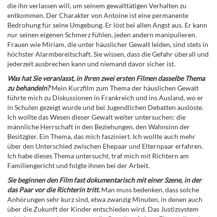
die ihn verlassen will, um seinem gewalttätigen Verhalten zu
entkommen. Der Charakter von Antoine ist eine permanente
Bedrohung für seine Umgebung. Er löst bei allen Angst aus. Er kann
nur seinen eigenen Schmerz fühlen, jeden andern manipulieren.
Frauen wie Miriam, die unter häuslicher Gewalt leiden, sind stets in
höchster Alarmbereitschaft. Sie wissen, dass die Gefahr überall und
jederzeit ausbrechen kann und niemand davor sicher ist.
Was hat Sie veranlasst, in Ihren zwei ersten Filmen dasselbe Thema
zu behandeln?
Mein Kurzfilm zum Thema der häuslichen Gewalt
führte mich zu Diskussionen in Frankreich und ins Ausland, wo er
in Schulen gezeigt wurde und bei Jugendlichen Debatten auslöste.
Ich wollte das Wesen dieser Gewalt weiter untersuchen: die
männliche Herrschaft in den Beziehungen, den Wahnsinn der
Besitzgier. Ein Thema, das mich fasziniert. Ich wollte auch mehr
über den Unterschied zwischen Ehepaar und Elternpaar erfahren.
Ich habe dieses Thema untersucht, traf mich mit Richtern am
Familiengericht und folgte ihnen bei der Arbeit.
Sie beginnen den Film fast dokumentarisch mit einer Szene, in der
das Paar vor die Richterin tritt.
Man muss bedenken, dass solche
Anhörungen sehr kurz sind, etwa zwanzig Minuten, in denen auch
über die Zukunft der Kinder entschieden wird. Das Justizsystem