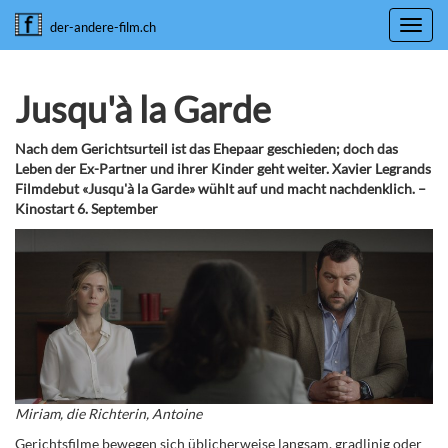
Toggl
der-andere-film.ch
navig
Jusqu'à la Garde
Nach dem Gerichtsurteil ist das Ehepaar geschieden; doch das
Leben der Ex-Partner und ihrer Kinder geht weiter. Xavier Legrands
Filmdebut «Jusqu'à la Garde» wühlt auf und macht nachdenklich. –
Kinostart 6. September
Miriam, die Richterin, Antoine
Gerichtsfilme bewegen sich üblicherweise langsam, gradlinig oder