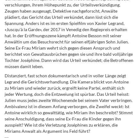
verschlungen, ihrem Höhepunkt zu, der Urteilsverkündigung.
Zeugen haben ausgesagt, Detektive nachgeforscht, Anwälte
plädiert, das Gericht das Urteil verkündet, dann löst sich die
Spannung. Anders ist es im ersten Spielfilm von Xavier Legrand,
«Juscqu'à la Garde», der 2017 in Venedig den Regiepreis erhalten
hat. In der Eröffnungsszene kämpft Antoine Besson mit seiner
Anwältin um das Besuchsrecht für seinen elfjährigen Sohn Julien.
Seine Ex-Frau Miriam wehrt sich gegen diesen Anspruch und
berichtet von Gewaltausbrüchen gegen sie und ihre bald volljährige
Tochter Joséphine. Dann wird das Urteil verkündet; die Betroffenen
müssen damit leben.
Distanziert, fast schon dokumentarisch und in voller Länge zeigt
Legrand die Gerichtsverhandlung. Die Kamera blickt von Antoine
zu Miriam und wieder zurück, ergreift keine Partei, enthält sich
jeder Wertung, doch die Entzweiung ist spürbar. Das Urteil heisst:
Julien muss jedes zweite Wochenende bei seinem Vater verbringen.
Ambivalenz ist in diesem Anfang verborgen, die Zweifel weckt: Ist
Antoine wirklich so gewalttätig, wie Miriam ihn beschreibt? Stimmt
seine Anschuldigung, dass seine Ex-Frau die Kinder gegen ihn
ausspielt? Wie ist die Verletzung Joséphines zu erklären, die
Miriams Anwalt als Argument ins Feld führt?