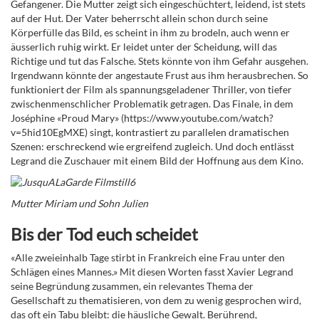
Gefangener. Die Mutter zeigt sich eingeschüchtert, leidend, ist stets
auf der Hut. Der Vater beherrscht allein schon durch seine
Körperfülle das Bild, es scheint in ihm zu brodeln, auch wenn er
äusserlich ruhig wirkt. Er leidet unter der Scheidung, will das
Richtige und tut das Falsche. Stets könnte von ihm Gefahr ausgehen.
Irgendwann könnte der angestaute Frust aus ihm herausbrechen. So
funktioniert der Film als spannungsgeladener Thriller, von tiefer
zwischenmenschlicher Problematik getragen. Das Finale, in dem
Joséphine «Proud Mary» (https://www.youtube.com/watch?
v=5hid10EgMXE) singt, kontrastiert zu parallelen dramatischen
Szenen: erschreckend wie ergreifend zugleich. Und doch entlässt
Legrand die Zuschauer mit einem Bild der Hoffnung aus dem Kino.
Mutter Miriam und Sohn Julien
Bis der Tod euch scheidet
«Alle zweieinhalb Tage stirbt in Frankreich eine Frau unter den
Schlägen eines Mannes.» Mit diesen Worten fasst Xavier Legrand
seine Begründung zusammen, ein relevantes Thema der
Gesellschaft zu thematisieren, von dem zu wenig gesprochen wird,
das oft ein Tabu bleibt: die häusliche Gewalt. Berührend,