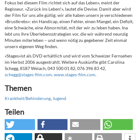
Fokus bei diesem Film richtet sich auf das Leben», meint der
Regisseur. «Zurück ins Leben!», lautet die Devise. Damit aber wird
der Film für uns alle gültig; wir alle haben unsern je verschiedenen
«Brustkrebs»: ein Handicap, einen Fehler, einen Mangel, ein Defizit,
eine Schwäche, eine Abnormität, mit der wir zu leben haben. Ina
lebt uns ihre Überlebensstrategien vor, die wir während neunzig
Minuten miterleben – und wenn nötig zu gegebener Zeit einmal
unsern eigenen Weg finden.
«Stages»ist als DVD erhältlich und wird vom Schweizer Fernsehen
im Herbst 2006 ausgestrahlt. Weitere Auskünfte gibt Carolina
Schegg, 8187 Weiach, 043 500 01 82, 076 396 83 42,
schegg@stages-film.com
.
www.stages-film.com
.
Themen
Krankheit/Behinderung
,
Jugend
Teilen