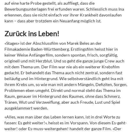
auf eine harte Probe gestellt, als auffliegt, dass die
Bewerbungsunterlagen frei erfunden waren. Schliesslich muss Ina
erkennen, dass sie nicht einfach vor ihrer Krankheit davonlaufen
kann – dass aber trotzdem ein Neuanfang möglich ist.
Zurück ins Leben!
«Stages» ist der Abschlussfilm von Marek Beles an der
Filmakademie Baden-Württemberg. Erstlingsfilm heisst hier in
keiner Weise Anfängerfilm, sondern spontan, frisch, sorgfältig,
originell und mit Herzblut. Und so geht die ganze junge Crew auch
mit dem Thema um. Der Film war nie als ein weiterer Krebsfilm
gedacht. Er behandelt das Thema auch nicht zentral, sondern fast
beiläufig und im Hintergrund. Wie selbstverständlich geht Ina mit
ihrem Krebs um, so wie man mit andern Mängeln, Defiziten, Sorgen,
Problemen eben umgeht. Direkt und normal steht das Thema im
Raum, genauer im Hintergrund des Raumes, ohne dass Schmerz,
Tränen, Wut und Verzweiflung, aber auch Freude, Lust und Spiel
ausgeklammert werden.
«Alles, was man über das Leben lernen kann, ist in drei Worte zu
fassen: Es geht weiter!», heisst es im Vorspann. Von diesem Es-geht-
weiter! oder Es-muss-weitergehen! handelt der ganze Film. «Der