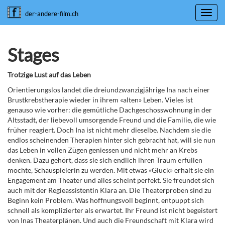
Toggl
der-andere-film.ch
navig
Stages
Trotzige Lust auf das Leben
Orientierungslos landet die dreiundzwanzigjährige Ina nach einer
Brustkrebstherapie wieder in ihrem «alten» Leben. Vieles ist
genauso wie vorher: die gemütliche Dachgeschosswohnung in der
Altsstadt, der liebevoll umsorgende Freund und die Familie, die wie
früher reagiert. Doch Ina ist nicht mehr dieselbe. Nachdem sie die
endlos scheinenden Therapien hinter sich gebracht hat, will sie nun
das Leben in vollen Zügen geniessen und nicht mehr an Krebs
denken. Dazu gehört, dass sie sich endlich ihren Traum erfüllen
möchte, Schauspielerin zu werden. Mit etwas «Glück» erhält sie ein
Engagement am Theater und alles scheint perfekt. Sie freundet sich
auch mit der Regieassistentin Klara an. Die Theaterproben sind zu
Beginn kein Problem. Was hoffnungsvoll beginnt, entpuppt sich
schnell als komplizierter als erwartet. Ihr Freund ist nicht begeistert
von Inas Theaterplänen. Und auch die Freundschaft mit Klara wird