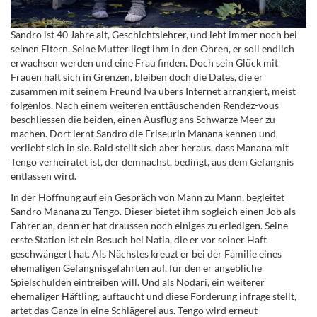
Sandro ist 40 Jahre alt, Geschichtslehrer, und lebt immer noch bei
seinen Eltern. Seine Mutter liegt ihm in den Ohren, er soll endlich
erwachsen werden und eine Frau finden. Doch sein Glück mit
Frauen hält sich in Grenzen, bleiben doch die Dates, die er
zusammen mit seinem Freund Iva übers Internet arrangiert, meist
folgenlos. Nach einem weiteren enttäuschenden Rendez-vous
beschliessen die beiden, einen Ausflug ans Schwarze Meer zu
machen. Dort lernt Sandro die Friseurin Manana kennen und
verliebt sich in sie. Bald stellt sich aber heraus, dass Manana mit
Tengo verheiratet ist, der demnächst, bedingt, aus dem Gefängnis
entlassen wird.
In der Hoffnung auf ein Gespräch von Mann zu Mann, begleitet
Sandro Manana zu Tengo. Dieser bietet ihm sogleich einen Job als
Fahrer an, denn er hat draussen noch einiges zu erledigen. Seine
erste Station ist ein Besuch bei Natia, die er vor seiner Haft
geschwängert hat. Als Nächstes kreuzt er bei der Familie eines
ehemaligen Gefängnisgefährten auf, für den er angebliche
Spielschulden eintreiben will. Und als Nodari, ein weiterer
ehemaliger Häftling, auftaucht und diese Forderung infrage stellt,
artet das Ganze in eine Schlägerei aus. Tengo wird erneut