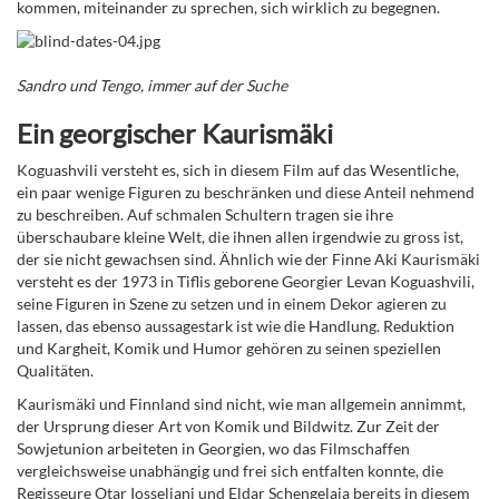
kommen, miteinander zu sprechen, sich wirklich zu begegnen.
Sandro und Tengo, immer auf der Suche
Ein georgischer Kaurismäki
Koguashvili versteht es, sich in diesem Film auf das Wesentliche,
ein paar wenige Figuren zu beschränken und diese Anteil nehmend
zu beschreiben. Auf schmalen Schultern tragen sie ihre
überschaubare kleine Welt, die ihnen allen irgendwie zu gross ist,
der sie nicht gewachsen sind. Ähnlich wie der Finne Aki Kaurismäki
versteht es der 1973 in Tiflis geborene Georgier Levan Koguashvili,
seine Figuren in Szene zu setzen und in einem Dekor agieren zu
lassen, das ebenso aussagestark ist wie die Handlung. Reduktion
und Kargheit, Komik und Humor gehören zu seinen speziellen
Qualitäten.
Kaurismäki und Finnland sind nicht, wie man allgemein annimmt,
der Ursprung dieser Art von Komik und Bildwitz. Zur Zeit der
Sowjetunion arbeiteten in Georgien, wo das Filmschaffen
vergleichsweise unabhängig und frei sich entfalten konnte, die
Regisseure Otar Iosseliani und Eldar Schengelaja bereits in diesem