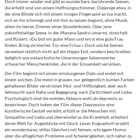
Doch immer wieder mal gibt es wunderbare, berührende Szenen,
die erhellt sind von einem Hoffnungsschimmer. Diejenige etwa, in
der eine Blinde sich mit einem innigen Fingerspiel an Iva macht,
sich an ihn schmiegt und mit ihm zu tanzen beginnt, ohne Musik,
allein im leeren Zimmer eines Stundenhotels. Oder jene
zukunftshaltige Szene, in der Manana Sandro umarmt, streichelt
und flüstert: «Du bist ein guter Mann und wirst eine gute Frau
finden. Bring sie hierher. Für eine Frisur». Doch solche Szenen
verweisen letztlich nicht auf ein Happy End, sondern beschreiben
lediglich wie melancholische Umarmungen liebenswerter
schwacher Menschenkinder, die in der Einsamkeit versinken.
Der Film beginnt mit einem misslungenen Date und endet mit
einem solchen. Die meist in grauen, nur gelegentlich bunten Farben
gehaltenen Bilder verströmen Mut- und Hilflosigkeit, aber auch
Sehnsucht nach Nähe und Begegnung, nach Zärtlichkeit und Liebe.
Psychologisch sind die meisten Akteure wohl als depressiv zu
bezeichnen. Doch indem der Film dieser Depression eine
künstlerische Gestalt verleiht, erfüllt er die Menschen mit
Sympathie und Liebe und überwindet so die Krankheit, erheitert
deren Welt für Augenblicke mit Glück. Levan Koguashvili erzählt
ein wunderbares, stilles Gleichnis mit feinem, schrägem Humor
über die alltäglichen Probleme und Schwierigkeiten, sich näher zu