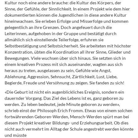
Kultur noch eine andere brauche: die Kultur des Körpers, der
Sinne, der Gefühle, der Sinnlichkeit. In einem Projekt wie dem hier
dokumentierten können die Jugendlichen in diese andere Kultur
hineinwachsen. Sie erleben Erfolge und Misserfolge und kommen
gelegentlich an ihre Grenzen. Doch angefeuert durch die
Leiterinnen, aufgehoben in der Gruppe und bestätigt durch
allmählich sich einstellende Teilerfolge, erfuhren sie
Selbstbestätigung und Selbstsicherheit. Sie arbeiteten mit höchster
Konzentration, übten die Koordination all ihrer Sinne, Glieder und
Bewegungen. Viele wuchsen über sich hinaus. Sie setzten sich in
einem kreativen Prozess mit sich auseinander, wagten aus sich
heraus zu treten, ausgelassen zu sein, Gefühle wie Angst,
Ablehnung, Aggression, Sehnsucht, Zärtlichkeit, Lust, Liebe,
Begierde, Freude und Versöhnung zu zeigen. Sie fanden zu sich!
«Die Geburt ist nicht ein augenblickliches Ereignis, sondern ein
dauernder Vorgang. Das Ziel des Lebens ist es, ganz geboren zu
werden. Zu leben bedeutet, jede Minute geboren zu werden»,
schrieb einst der Philosoph Erich Fromm. Etwas von einem solchen
fortwährenden Geboren-Werden, Mensch-Werden spürt man bei
diesem Projekt kreativer Bildungs- und Erziehungsarbeit. Ob dies
nicht auch vermehrt im Alltag der Schule angestrebt werden könnte
und müsste