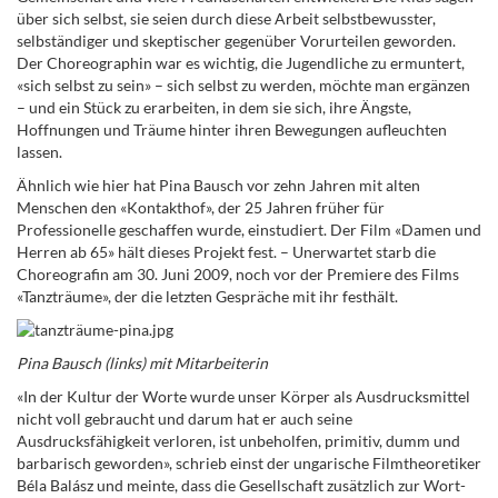
über sich selbst, sie seien durch diese Arbeit selbstbewusster,
selbständiger und skeptischer gegenüber Vorurteilen geworden.
Der Choreographin war es wichtig, die Jugendliche zu ermuntert,
«sich selbst zu sein» – sich selbst zu werden, möchte man ergänzen
– und ein Stück zu erarbeiten, in dem sie sich, ihre Ängste,
Hoffnungen und Träume hinter ihren Bewegungen aufleuchten
lassen.
Ähnlich wie hier hat Pina Bausch vor zehn Jahren mit alten
Menschen den «Kontakthof», der 25 Jahren früher für
Professionelle geschaffen wurde, einstudiert. Der Film «Damen und
Herren ab 65» hält dieses Projekt fest. – Unerwartet starb die
Choreografin am 30. Juni 2009, noch vor der Premiere des Films
«Tanzträume», der die letzten Gespräche mit ihr festhält.
Pina Bausch (links) mit Mitarbeiterin
«In der Kultur der Worte wurde unser Körper als Ausdrucksmittel
nicht voll gebraucht und darum hat er auch seine
Ausdrucksfähigkeit verloren, ist unbeholfen, primitiv, dumm und
barbarisch geworden», schrieb einst der ungarische Filmtheoretiker
Béla Balász und meinte, dass die Gesellschaft zusätzlich zur Wort-