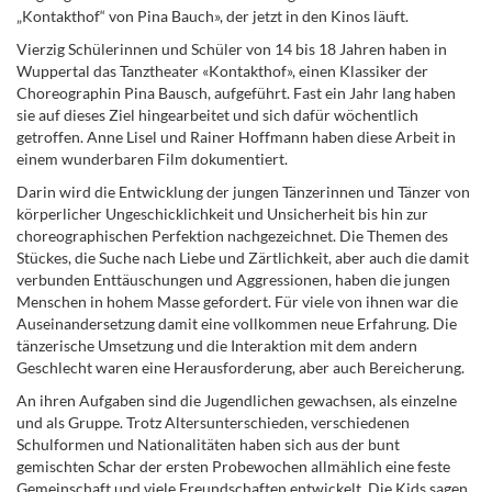
„Kontakthof“ von Pina Bauch», der jetzt in den Kinos läuft.
Vierzig Schülerinnen und Schüler von 14 bis 18 Jahren haben in
Wuppertal das Tanztheater «Kontakthof», einen Klassiker der
Choreographin Pina Bausch, aufgeführt. Fast ein Jahr lang haben
sie auf dieses Ziel hingearbeitet und sich dafür wöchentlich
getroffen. Anne Lisel und Rainer Hoffmann haben diese Arbeit in
einem wunderbaren Film dokumentiert.
Darin wird die Entwicklung der jungen Tänzerinnen und Tänzer von
körperlicher Ungeschicklichkeit und Unsicherheit bis hin zur
choreographischen Perfektion nachgezeichnet. Die Themen des
Stückes, die Suche nach Liebe und Zärtlichkeit, aber auch die damit
verbunden Enttäuschungen und Aggressionen, haben die jungen
Menschen in hohem Masse gefordert. Für viele von ihnen war die
Auseinandersetzung damit eine vollkommen neue Erfahrung. Die
tänzerische Umsetzung und die Interaktion mit dem andern
Geschlecht waren eine Herausforderung, aber auch Bereicherung.
An ihren Aufgaben sind die Jugendlichen gewachsen, als einzelne
und als Gruppe. Trotz Altersunterschieden, verschiedenen
Schulformen und Nationalitäten haben sich aus der bunt
gemischten Schar der ersten Probewochen allmählich eine feste
Gemeinschaft und viele Freundschaften entwickelt. Die Kids sagen