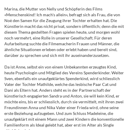
Marina, die Mutter von Nelly und Schöpferin des Films
«Menschenskind! Ich mach's allein», befragt sich als Frau, die von
Noë den Samen für die Zeugung ihrer Tochter erhalten hat. Die
Künstlerin macht das nicht privat, sondern öffentlich; denn die mit
diesem Thema gestellten Fragen spielen heute, und morgen wohl
noch vermehrt, eine Rolle in unserer Gesellschaft. Für deren
Aufarbeitung suchte die Filmemacherin Frauen und Männer, die
ähnliche Situationen erleben oder erlebt haben und bereit sind,
darüber zu sprechen und sich mit ihr auseinanderzusetzen.
Da ist Anne, selbst ein von einem Unbekannten erzeugtes Kind,
heute Psychologin und Mitglied des Vereins Spenderkinder. Weiter
Sven, ebenfalls ein unaufgeklärtes Spenderkind, wird schliesslich
Vater der Tochter Mathilde, welche das lesbische Paar Cat und
Dani als Eltern hat. Anders steht es in der Partnerschaft der
künstlerisch engagierten Sandra und Anton, sie will kein Kind, er
möchte eins, bis er schliesslich, durch sie vermittelt, mit ihren zwei
Freundinnen Anna und Nika Vater einer Frieda wird, ohne seine
erste Beziehung aufzugeben. Und zum Schluss Madeleine, die
unaufgeklärt mit einem Mann und zwei Kindern die konventionelle
Familienform als Ideal gelebt hat, aber erst im Alter als Single