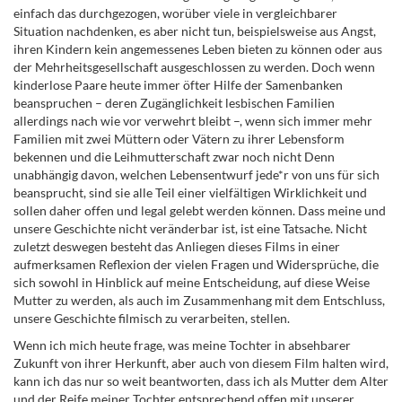
einfach das durchgezogen, worüber viele in vergleichbarer
Situation nachdenken, es aber nicht tun, beispielsweise aus Angst,
ihren Kindern kein angemessenes Leben bieten zu können oder aus
der Mehrheitsgesellschaft ausgeschlossen zu werden. Doch wenn
kinderlose Paare heute immer öfter Hilfe der Samenbanken
beanspruchen – deren Zugänglichkeit lesbischen Familien
allerdings nach wie vor verwehrt bleibt –, wenn sich immer mehr
Familien mit zwei Müttern oder Vätern zu ihrer Lebensform
bekennen und die Leihmutterschaft zwar noch nicht Denn
unabhängig davon, welchen Lebensentwurf jede*r von uns für sich
beansprucht, sind sie alle Teil einer vielfältigen Wirklichkeit und
sollen daher offen und legal gelebt werden können. Dass meine und
unsere Geschichte nicht veränderbar ist, ist eine Tatsache. Nicht
zuletzt deswegen besteht das Anliegen dieses Films in einer
aufmerksamen Reflexion der vielen Fragen und Widersprüche, die
sich sowohl in Hinblick auf meine Entscheidung, auf diese Weise
Mutter zu werden, als auch im Zusammenhang mit dem Entschluss,
unsere Geschichte filmisch zu verarbeiten, stellen.
Wenn ich mich heute frage, was meine Tochter in absehbarer
Zukunft von ihrer Herkunft, aber auch von diesem Film halten wird,
kann ich das nur so weit beantworten, dass ich als Mutter dem Alter
und der Reife meiner Tochter entsprechend offen mit unserer