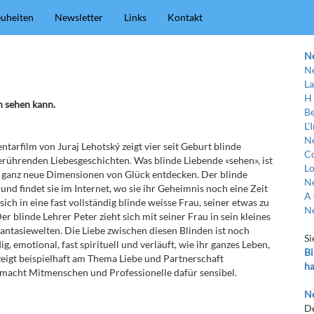
uheiten
Newsletter
Links
Kontakt
N
Ne
La
H
h sehen kann.
Be
L’
Ne
tarfilm von Juraj Lehotský zeigt vier seit Geburt blinde
C
berührenden Liebesgeschichten. Was blinde Liebende «sehen», ist
Lo
st ganz neue Dimensionen von Glück entdecken. Der blinde
Ne
und findet sie im Internet, wo sie ihr Geheimnis noch eine Zeit
A 
ch in eine fast vollständig blinde weisse Frau, seiner etwas zu
Ne
 blinde Lehrer Peter zieht sich mit seiner Frau in sein kleines
ntasiewelten. Die Liebe zwischen diesen Blinden ist noch
Si
g, emotional, fast spirituell und verläuft, wie ihr ganzes Leben,
Bi
 zeigt beispielhaft am Thema Liebe und Partnerschaft
ha
 macht Mitmenschen und Professionelle dafür sensibel.
Ne
De