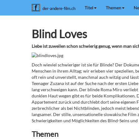
Titel
Themen
Ne
der-andere-film.ch
Blind Loves
Liebe ist zuweilen schon schwierig genug, wenn man sic
Doch wieviel schwieriger ist sie für Blinde? Der Dokumen
Menschen in ihrem Alltag; wir erleben vier speziellen, 
oft rein und unverstellt, manchmal auch witzig und läs
Teenager Zuzana ist auf der Suche nach der ersten Liebe 
lang verschweigen kann. Der blinde Roma Miro verliebt si
dunklen Haut wegen gibt es für beide Komplikationen. Der
Appartement zurück und durchlebt dort seine eigenen Fa
zerbrechlicher als bei Nichtblinden, jedoch meist lebendi
langsamer. Der stille, unsensationelle slowakische Film
Schwierigkeiten und Möglichkeiten des Blind-Seins und
Themen