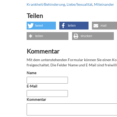
Krankheit/Behinderung
,
Liebe/Sexualität
,
Miteinander
Teilen
tweet
teilen
mail
teilen
drucken
Kommentar
Mit dem untenstehenden Formular können Sie einen 
freigeschaltet. Die Felder Name und E-Mail sind freiwilli
Name
E-Mail
Kommentar