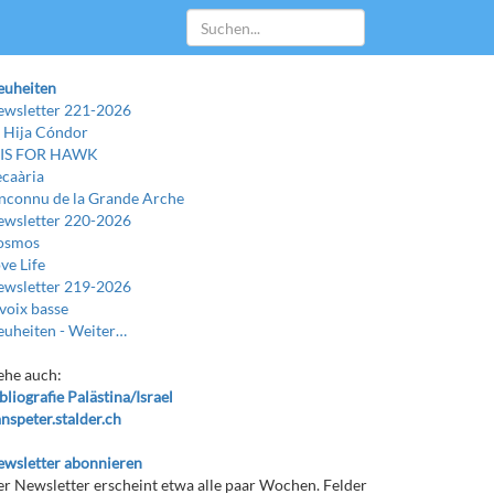
euheiten
wsletter 221-2026
 Hija Cóndor
 IS FOR HAWK
caària
Inconnu de la Grande Arche
wsletter 220-2026
osmos
ve Life
wsletter 219-2026
voix basse
uheiten -
Weiter…
ehe auch:
bliografie Palästina/Israel
nspeter.stalder.ch
wsletter abonnieren
r Newsletter erscheint etwa alle paar Wochen. Felder