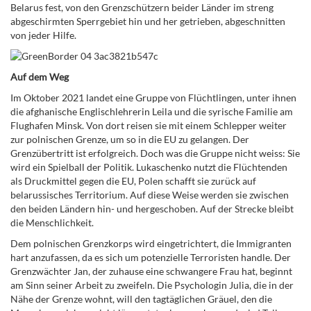
Belarus fest, von den Grenzschützern beider Länder im streng
abgeschirmten Sperrgebiet hin und her getrieben, abgeschnitten
von jeder Hilfe.
Auf dem Weg
Im Oktober 2021 landet eine Gruppe von Flüchtlingen, unter ihnen
die afghanische Englischlehrerin Leila und die syrische Familie am
Flughafen Minsk. Von dort reisen sie mit einem Schlepper weiter
zur polnischen Grenze, um so in die EU zu gelangen. Der
Grenzübertritt ist erfolgreich. Doch was die Gruppe nicht weiss: Sie
wird ein Spielball der Politik. Lukaschenko nutzt die Flüchtenden
als Druckmittel gegen die EU, Polen schafft sie zurück auf
belarussisches Territorium. Auf diese Weise werden sie zwischen
den beiden Ländern hin- und hergeschoben. Auf der Strecke bleibt
die Menschlichkeit.
Dem polnischen Grenzkorps wird eingetrichtert, die Immigranten
hart anzufassen, da es sich um potenzielle Terroristen handle. Der
Grenzwächter Jan, der zuhause eine schwangere Frau hat, beginnt
am Sinn seiner Arbeit zu zweifeln. Die Psychologin Julia, die in der
Nähe der Grenze wohnt, will den tagtäglichen Gräuel, den die