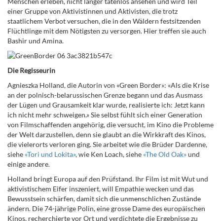
Menschen erleben, nicht länger tatenlos ansehen und wird Teil
einer Gruppe von Aktivistinnen und Aktivisten, die trotz
staatlichem Verbot versuchen, die in den Wäldern festsitzenden
Flüchtlinge mit dem Nötigsten zu versorgen. Hier treffen sie auch
Bashir und Amina.
Die Regisseurin
Agnieszka Holland, die Autorin von «Green Border»: «Als die Krise
an der polnisch-belarussischen Grenze begann und das Ausmass
der Lügen und Grausamkeit klar wurde, realisierte ich: Jetzt kann
ich nicht mehr schweigen.» Sie selbst fühlt sich einer Generation
von Filmschaffenden angehörig, die versucht, im Kino die Probleme
der Welt darzustellen, denn sie glaubt an die Wirkkraft des Kinos,
die vielerorts verloren ging. Sie arbeitet wie die Brüder Dardenne,
siehe
«Tori und Lokita»
, wie Ken Loach, siehe
«The Old Oak»
und
einige andere.
Holland bringt Europa auf den Prüfstand. Ihr Film ist mit Wut und
aktivistischem Eifer inszeniert, will Empathie wecken und das
Bewusstsein schärfen, damit sich die unmenschlichen Zustände
ändern. Die 74-jährige Polin, eine grosse Dame des europäischen
Kinos, recherchierte vor Ort und verdichtete die Ergebnisse zu