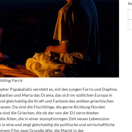
An
htling Farris
her Papakaliatis versteht es, mit den jungen Farris und Daphne,
ebastian und Maria das Drama, das sich im südlichen Europa in
nd gleichzeitig die Kraft und Fantasie des antiken griechischen
assen. Da sind die Flüchtlinge, die gerne Richtung Norden
a sind die Griechen, die ob der von der EU verordneten
e Alten, die in einer stumpfsinnigen Zeit neuen Lebenssinn
in eine und zeigt gleichzeitig die politische und wirtschaftliche
seinem Film zwei Grundkräfte: die Macht
in der