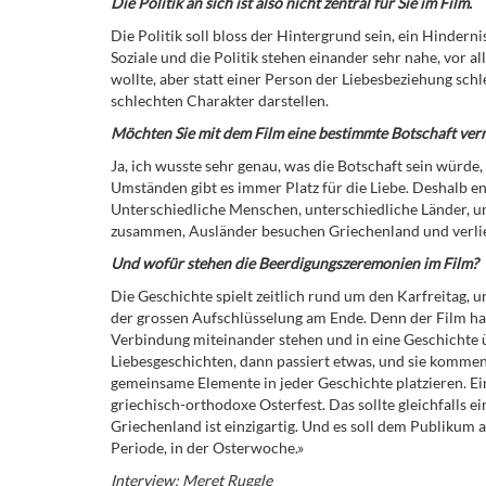
Die Politik an sich ist also nicht zentral für Sie im Film.
Die Politik soll bloss der Hintergrund sein, ein Hinderni
Soziale und die Politik stehen einander sehr nahe, vor a
wollte, aber statt einer Person der Liebesbeziehung schl
schlechten Charakter darstellen.
Möchten Sie mit dem Film eine bestimmte Botschaft ver
Ja, ich wusste sehr genau, was die Botschaft sein würde,
Umständen gibt es immer Platz für die Liebe. Deshalb en
Unterschiedliche Menschen, unterschiedliche Länder, u
zusammen, Ausländer besuchen Griechenland und verlie
Und wofür stehen die Beerdigungszeremonien im Film?
Die Geschichte spielt zeitlich rund um den Karfreitag, u
der grossen Aufschlüsselung am Ende. Denn der Film hand
Verbindung miteinander stehen und in eine Geschichte 
Liebesgeschichten, dann passiert etwas, und sie kommen
gemeinsame Elemente in jeder Geschichte platzieren. Ei
griechisch-orthodoxe Osterfest. Das sollte gleichfalls e
Griechenland ist einzigartig. Und es soll dem Publikum a
Periode, in der Osterwoche.»
Interview: Meret Ruggle