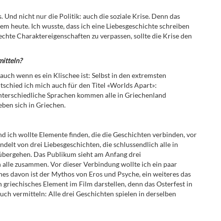
s. Und nicht nur die Politik: auch die soziale Krise. Denn das
llem heute. Ich wusste, dass ich eine Liebesgeschichte schreiben
echte Charaktereigenschaften zu verpassen, sollte die Krise den
mitteln?
 auch wenn es ein Klischee ist: Selbst in den extremsten
tschied ich mich auch für den Titel «Worlds Apart»:
nterschiedliche Sprachen kommen alle in Griechenland
ben sich in Griechen.
nd ich wollte Elemente finden, die die Geschichten verbinden, vor
elt von drei Liebesgeschichten, die schlussendlich alle in
übergehen. Das Publikum sieht am Anfang drei
 alle zusammen. Vor dieser Verbindung wollte ich ein paar
nes davon ist der Mythos von Eros und Psyche, ein weiteres das
in griechisches Element im Film darstellen, denn das Osterfest in
uch vermitteln: Alle drei Geschichten spielen in derselben