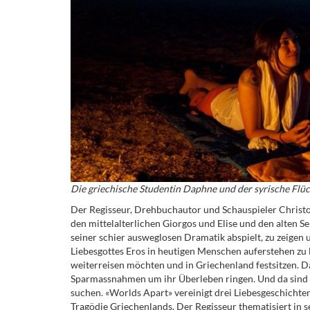
Die griechische Studentin Daphne und der syrische Flüc
Der Regisseur, Drehbuchautor und Schauspieler Christop
den mittelalterlichen Giorgos und Elise und den alten S
seiner schier ausweglosen Dramatik abspielt, zu zeigen u
Liebesgottes Eros in heutigen Menschen auferstehen zu l
weiterreisen möchten und in Griechenland festsitzen. D
Sparmassnahmen um ihr Überleben ringen. Und da sind di
suchen. «Worlds Apart» vereinigt drei Liebesgeschichten 
Tragödie Griechenlands. Der Regisseur thematisiert in 