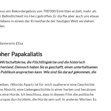
nos ein Rekordergebnis von 700'000 Eintritten erzielt, mehr als
er Befindlichkeit ins Herz getroffen. Er dürfte aber auch uns etwas
lebens in einem der Krisenherde der heutigen Welt verstehen.
den.
aniererin Elisa
her Papakaliatis
rtschaftskrise, die Flüchtlingskrise und die historisch
henland. Dennoch haben Sie es geschafft, einen unterhaltsamen
tes Publikum ansprechen kann. Wie sind Sie darauf gekommen, die
reiben. «Worlds Apart» ist für mich zuallererst eine Geschichte
ine Absicht, eine Liebesgeschichte in einer harten und herzlosen
 eine Hürde. Ich beschloss, dass in diesem Film die politische
uropas durchrütteln, die Hürde sein soll. In anderen Worten: Es