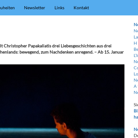
uheiten
Newsletter
Links
Kontakt
N
Ne
La
H
lt Christopher Papakaliatis drei Liebesgeschichten aus drei
Be
iechenlands: bewegend, zum Nachdenken anregend. – Ab 15. Januar
L’
Ne
C
Lo
Ne
A 
Ne
Si
Bi
ha
Ne
De