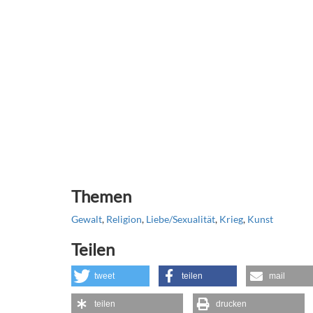
Themen
Gewalt
,
Religion
,
Liebe/Sexualität
,
Krieg
,
Kunst
Teilen
tweet
teilen
mail
teilen
drucken