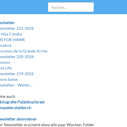
euheiten
wsletter 221-2026
 Hija Cóndor
 IS FOR HAWK
caària
Inconnu de la Grande Arche
wsletter 220-2026
osmos
ve Life
wsletter 219-2026
voix basse
uheiten -
Weiter…
ehe auch:
bliografie Palästina/Israel
nspeter.stalder.ch
wsletter abonnieren
r Newsletter erscheint etwa alle paar Wochen. Felder