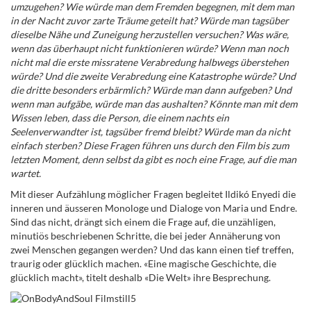
umzugehen? Wie würde man dem Fremden begegnen, mit dem man
in der Nacht zuvor zarte Träume geteilt hat? Würde man tagsüber
dieselbe Nähe und Zuneigung herzustellen versuchen? Was wäre,
wenn das überhaupt nicht funktionieren würde? Wenn man noch
nicht mal die erste missratene Verabredung halbwegs überstehen
würde? Und die zweite Verabredung eine Katastrophe würde? Und
die dritte besonders erbärmlich? Würde man dann aufgeben? Und
wenn man aufgäbe, würde man das aushalten? Könnte man mit dem
Wissen leben, dass die Person, die einem nachts ein
Seelenverwandter ist, tagsüber fremd bleibt? Würde man da nicht
einfach sterben? Diese Fragen führen uns durch den Film bis zum
letzten Moment, denn selbst da gibt es noch eine Frage, auf die man
wartet.
Mit dieser Aufzählung möglicher Fragen begleitet
Ildikó Enyedi die
inneren und äusseren Monologe und Dialoge von Maria und Endre.
Sind das nicht, drängt sich einem die Frage auf, die unzähligen,
minutiös beschriebenen Schritte, die bei jeder Annäherung von
zwei Menschen gegangen werden? Und das kann einen tief treffen,
traurig oder glücklich machen. «Eine magische Geschichte, die
glücklich macht», titelt deshalb «Die Welt» ihre Besprechung.