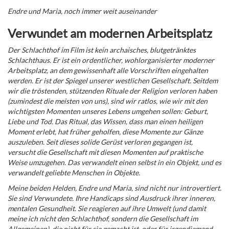
Endre und Maria, noch immer weit auseinander
Verwundet am modernen Arbeitsplatz
Der Schlachthof im Film ist kein archaisches, blutgetränktes
Schlachthaus. Er ist ein ordentlicher, wohlorganisierter moderner
Arbeitsplatz, an dem gewissenhaft alle Vorschriften eingehalten
werden. Er ist der Spiegel unserer westlichen Gesellschaft. Seitdem
wir die tröstenden, stützenden Rituale der Religion verloren haben
(zumindest die meisten von uns), sind wir ratlos, wie wir mit den
wichtigsten Momenten unseres Lebens umgehen sollen: Geburt,
Liebe und Tod. Das Ritual, das Wissen, dass man einen heiligen
Moment erlebt, hat früher geholfen, diese Momente zur Gänze
auszuleben. Seit dieses solide Gerüst verloren gegangen ist,
versucht die Gesellschaft mit diesen Momenten auf praktische
Weise umzugehen. Das verwandelt einen selbst in ein Objekt, und es
verwandelt geliebte Menschen in Objekte.
Meine beiden Helden, Endre und Maria, sind nicht nur introvertiert.
Sie sind Verwundete. Ihre Handicaps sind Ausdruck ihrer inneren,
mentalen Gesundheit. Sie reagieren auf ihre Umwelt (und damit
meine ich nicht den Schlachthof, sondern die Gesellschaft im
Allgemeinen), die nicht für sie gemacht ist, oder für irgendjemand