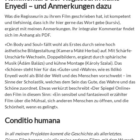
Enyedi
– und Anmerkungen dazu
Was die Regisseurin zu ihrem Film geschrieben hat, ist kompetent
und tiefsinnig, dass ich ihr hier gerne das Wort gebe (kursiv),
ergänzt mit meinen Anmerkungen. Ihr integraler Kommentar findet
sich im Anhang als PDF.
«
On Body and Soul» fällt wohl als Erstes durch seine hoch
ästhetische Bildgestaltung (
Kamera Máté Herbai) auf. Mit Schärfe-
Unschärfe-Wechseln, Doppelbildern, ergänzt durch sphärische
Musik (Ádám Balázs) und
kühne Montage (
Károly Szalai). Das
«Schöne» steht hier für das «Gute» und «Wahre», wie es Ildikó
Enyedi wohl als Bild der Welt und des Menschen vorschwebt – im
Sinne der Scholastik, welches dem Sein das Gute, das Wahre und das
Schöne zuordnet. Etwas verkürzt beschreibt «Der Spiegel Online»
den Film in diesem Sinn: «Ein sensibel und fantasievoll erzählter
Film über die Mühsal, sich anderen Menschen zu öffnen, und die
Schönheit, wenn es gelingt».
Conditio humana
In all meinen Projekten kommt die Geschichte als allerletztes.
Dieser Film begann, wie alle meine anderen Filme, mit dem Wunsch,