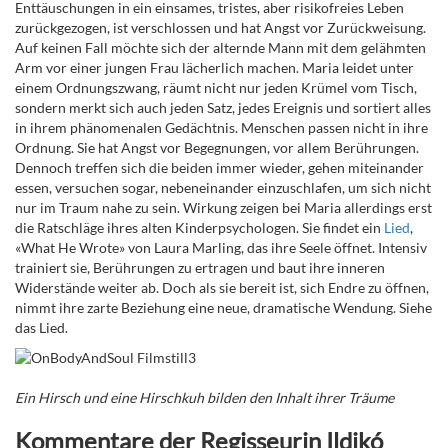
Enttäuschungen in ein ein
sames, tristes, aber risikofreies Leben
zurückgezogen, ist verschlossen und hat Angst vor Zurückweisung.
Auf keinen Fall möchte sich der alternde Mann mit dem gelähmten
Arm vor einer jungen Frau lächerlich machen. Maria leidet unter
einem Ordnungszwang, räumt nicht nur jeden Krümel vom Tisch,
sondern merkt sich auch jeden Satz, jedes Ereignis und sortiert alles
in ihrem phänomenalen Gedächtnis
.
Menschen passen nicht in ihre
Ordnung. Sie hat Angst vor Begegnungen, vor allem Berührungen.
Dennoch treffen sich die beiden immer wieder, gehen miteinander
essen, versuchen sogar, nebeneinander einzuschlafen, um sich nicht
nur im Traum nahe zu sein. Wirkung zeigen bei Maria allerdings erst
die Ratschläge ihres alten Kinderpsychologen. Sie findet ein
Lied
,
«
What He Wrote
»
von Laura Marling,
das ihre Seele öffnet
. Intensiv
trainiert sie, Berührungen zu ertragen und baut ihre inneren
Widerstände weiter ab. Doch als sie bereit ist, sich Endre zu öffnen,
nimmt ihre zarte Beziehung eine neue, dramatische Wendung. Siehe
das Lied.
Ein Hirsch und eine Hirschkuh bilden den Inhalt ihrer Träume
Kommentare der Regisseurin
Ildikó