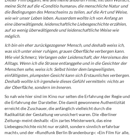
meine Sicht auf die «Conditio humana», die menschliche Natur und
die Bedingungen des Menschseins zu teilen, auf die Art und Weise,
wie wir unser Leben leben. Ausserdem wollte ich von Anfang an
eine überwältigende, leidenschaftliche Liebesgeschichte erzählen,
auf so wenig überwältigende und leidenschaftliche Weise wie
möglich.
Ich bin ein eher zurückgezogener Mensch, und deshalb weiss ich,
was sich unter einer ruhigen, grauen Oberfläche verbergen kann.
Wie viel Schmerz, Verlangen oder Leidenschaft, der Heroismus des
Alltags. Wenn ich die Strasse entlanggehe und in die Gesichter der
Menschen sehe, weiss ich: Selbst hinter dem langweiligsten,
einfältigsten, plumpsten Gesicht kann sich Erstaunliches verbergen.
Deshalb wollte ich irgendwie dieses Gefühl vermitteln: nichts an
der Oberfläche, sondern im Inneren.
So nah wie hier sind im Kino nur selten die Erfahrung der Regie und
die Erfahrung der Darsteller. Die damit gewonnene Authentizität
erreicht die Zuschauer, die anfänglich vielleicht durch die
Radikalität der Gestaltung
verunsichert waren. Die «Berliner
Zeitung» meint deshalb: «Ein zartes Meisterwerk, das eine
Liebesgeschichte nicht nur erzählt, sondern sinnlich erfahrbar
macht», und der «Rundfunk Berlin Brandenburg»: «Ein Film für alle,