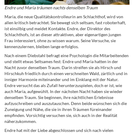
Endre und Maria träumen nachts denselben Traum
Maria, die neue Qualitätskontrolleurin am Schlachthof, wird von
allen kritisch betrachtet. Sie bewegt sich seltsam, fast roboterhaft,
ist einsilbig und meidet Kontakte. Endre, der Direktor des
Schlachthofs, ist an dieser attraktiven, aber eigenartigen jungen
Frau interessiert, ohne zu wissen warum. Seine Versuche, sie
kennenzulernen, bleiben lange erfolglos.
Nach einem Diebstahl befragt eine Psychologin die Mitarbeitenden
und stellt etwas Seltsames fest: Endre und Maria hatten in der
Nacht zuvor denselben Traum. Darin streifen sie als Hirsch und
Hirschkuh friedlich durch einen verschneiten Wald, zärtlich und in
inniger Harmonie miteinander und im Einklang mit der Natur.
Endre versucht das als Zufall herunterzuspielen, doch er ist, wie
auch Maria, aufgewühlt. In der nächsten Nacht haben sie wieder
denselben Traum. Sie beginnen, ihre nächtlichen Erlebnisse
aufzuschreiben und auszutauschen. Denn beide wünschen sich die
Zuneigung und Nähe, die sie in ihren Träumen füreinander
empfinden. Vorsichtig versuchen sie, sich auch in der Realität
näherzukommen.
Endre hat mit der Liebe abgeschlossen und sich nach vielen