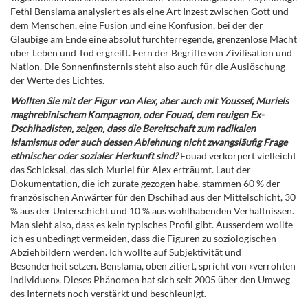
Fethi Benslama analysiert es als eine Art Inzest zwischen Gott und
dem Menschen, eine Fusion und eine Konfusion, bei der der
Gläubige am Ende eine absolut furchterregende, grenzenlose Macht
über Leben und Tod ergreift. Fern der Begriffe von Zivilisation und
Nation. Die Sonnenfinsternis steht also auch für die Auslöschung
der Werte des Lichtes.
Wollten Sie mit der Figur von Alex, aber auch mit Youssef, Muriels
maghrebinischem Kompagnon, oder Fouad, dem reuigen Ex-
Dschihadisten, zeigen, dass die Bereitschaft zum radikalen
Islamismus oder auch dessen Ablehnung nicht zwangsläufig Frage
ethnischer oder sozialer Herkunft sind?
Fouad verkörpert vielleicht
das Schicksal, das sich Muriel für Alex erträumt. Laut der
Dokumentation, die ich zurate gezogen habe, stammen 60 % der
französischen Anwärter für den Dschihad aus der Mittelschicht, 30
% aus der Unterschicht und 10 % aus wohlhabenden Verhältnissen.
Man sieht also, dass es kein typisches Profil gibt. Ausserdem wollte
ich es unbedingt vermeiden, dass die Figuren zu soziologischen
Abziehbildern werden. Ich wollte auf Subjektivität und
Besonderheit setzen. Benslama, oben zitiert, spricht von «verrohten
Individuen». Dieses Phänomen hat sich seit 2005 über den Umweg
des Internets noch verstärkt und beschleunigt.