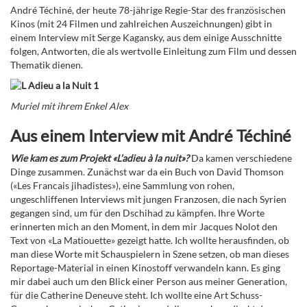
André Téchiné, der heute 78-jährige Regie-Star des französischen
Kinos (mit 24 Filmen und zahlreichen Auszeichnungen) gibt in
einem Interview mit Serge Kagansky, aus dem einige Ausschnitte
folgen, Antworten, die als wertvolle Einleitung zum Film und dessen
Thematik dienen.
Muriel mit ihrem Enkel Alex
Aus einem Interview mit André Téchiné
Wie kam es zum Projekt «L’adieu à la nuit»?
Da kamen verschiedene
Dinge zusammen. Zunächst war da ein Buch von David Thomson
(«Les Francais jihadistes»), eine Sammlung von rohen,
ungeschliffenen Interviews mit jungen Franzosen, die nach Syrien
gegangen sind, um für den Dschihad zu kämpfen. Ihre Worte
erinnerten mich an den Moment, in dem mir Jacques Nolot den
Text von «La Matiouette» gezeigt hatte. Ich wollte herausfinden, ob
man diese Worte mit Schauspielern in Szene setzen, ob man dieses
Reportage-Material in einen Kinostoff verwandeln kann. Es ging
mir dabei auch um den Blick einer Person aus meiner Generation,
für die Catherine Deneuve steht. Ich wollte eine Art Schuss-