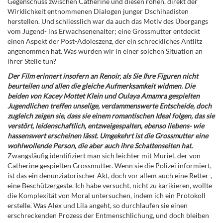
Gegenschuss zwischen Catherine und diesen rohen, direkt der
Wirklichkeit entnommenen Dialogen junger Dschihadisten
herstellen. Und schliesslich war da auch das Motiv des Übergangs
vom Jugend- ins Erwachsenenalter; eine Grossmutter entdeckt
einen Aspekt der Post-Adoleszenz, der ein schreckliches Antlitz
angenommen hat. Was würden wir in einer solchen Situation an
ihrer Stelle tun?
Der Film erinnert insofern an Renoir, als Sie Ihre Figuren nicht
beurteilen und allen die gleiche Aufmerksamkeit widmen. Die
beiden von Kacey Mottet Klein und Oulaya Amamra gespielten
Jugendlichen treffen unselige, verdammenswerte Entscheide, doch
zugleich zeigen sie, dass sie einem romantischen Ideal folgen, das sie
verstört, leidenschaftlich, entzweigespalten, ebenso liebens- wie
hassenswert erscheinen lässt. Umgekehrt ist die Grossmutter eine
wohlwollende Person, die aber auch ihre Schattenseiten hat.
Zwangsläufig identifiziert man sich leichter mit Muriel, der von
Catherine gespielten Grossmutter. Wenn sie die Polizei informiert,
ist das ein denunziatorischer Akt, doch vor allem auch eine Retter-,
eine Beschützergeste. Ich habe versucht, nicht zu karikieren, wollte
die Komplexität von Moral untersuchen, indem ich ein Protokoll
erstelle. Was Alex und Lila angeht, so durchlaufen sie einen
erschreckenden Prozess der Entmenschlichung, und doch bleiben