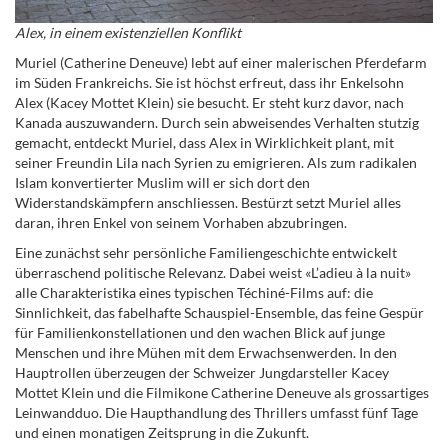
Alex, in einem existenziellen Konflikt
Muriel (Catherine Deneuve) lebt auf einer malerischen Pferdefarm
im Süden Frankreichs. Sie ist höchst erfreut, dass ihr Enkelsohn
Alex (Kacey Mottet Klein) sie besucht. Er steht kurz davor, nach
Kanada auszuwandern. Durch sein abweisendes Verhalten stutzig
gemacht, entdeckt Muriel, dass Alex in Wirklichkeit plant, mit
seiner Freundin Lila nach Syrien zu emigrieren. Als zum radikalen
Islam konvertierter Muslim will er sich dort den
Widerstandskämpfern anschliessen. Bestürzt setzt Muriel alles
daran, ihren Enkel von seinem Vorhaben abzubringen.
Eine zunächst sehr persönliche Familiengeschichte entwickelt
überraschend politische Relevanz. Dabei weist «L’adieu à la nuit»
alle Charakteristika eines typischen Téchiné-Films auf: die
Sinnlichkeit, das fabelhafte Schauspiel-Ensemble, das feine Gespür
für Familienkonstellationen und den wachen Blick auf junge
Menschen und ihre Mühen mit dem Erwachsenwerden.
In den
Hauptrollen überzeugen der Schweizer Jungdarsteller Kacey
Mottet Klein und die Filmikone Catherine Deneuve als grossartiges
Leinwandduo. Die Haupthandlung des Thrillers umfasst fünf Tage
und einen monatigen Zeitsprung in die Zukunft.