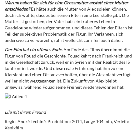
Warum haben Sie sich für eine Grossmutter anstatt einer Mutter
entschieden?
Es hätte auch die Mutter von Alex spielen können,
doch ich wollte, dass es bei seinen Eltern eine Leerstelle gibt. Die
Mutter ist gestorben, der Vater hat sein früheres Leben in
Guadeloupe wiederaufgenommen, und dieses Fehlen der Eltern ist
Teil der subjektiven Problematik der Figur. Ihr Verlangen, sich
anderswo zu verwurzeln, rührt vielleicht zum Teil auch daher.
Der Film hat ein offenes Ende.
Am Ende des Films übernimmt die
Figur von Fouad die Geschichte. Fouad kehrt nach Frankreich und
in die Gesellschaft zurück, weil er in Syrien mit der Realität des IS
konfrontiert wurde. Und diese reale Erfahrung hat ihm zu einer
Klarsicht und einer Distanz verholfen, über die Alex nicht verfügt,
weil er nicht weggegangen ist. Die Zukunft von Alex bleibt
ungewiss, während Fouad seine Freiheit wiedergewonnen hat.
L
ila mit ihrem Freund
Regie: André Téchiné, Produktion: 2014, Länge 104 min, Verleih:
Xenixfilm