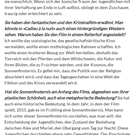
sie menschlich. Wenn sich der toxische Traum der Jugendlichen mit
ihrer Verhaftung am Ende in Luft auflöst, obliegt es dem Zuschauer,
traurig oder erleichtert zu sein.
Sie haben den fantastischen und den Kriminalfilm erwähnt. Man
könnte in «L’adieu à la nuit» auch einen hintergründigen Western
sehen. Warum haben Sie den Film in einem Reiterhof angesiedelt?
Ich wollte das soziologische, das gesellschaftskritische Kino
vermeiden, wollte einen mythologischen Rahmen schaffen. Ich
wollte einen breiteren Bezug zur Welt herstellen, deshalb das
Tierreich mit den Pferden und dem Wildschwein, die Natur mit
ihren Blüten, die zu Früchten werden, und der Kosmos, die
Sonnenfinsternis. Es gefiel mir, dass die Politik von der Religion
absorbiert wird, und dass das Tagesgeschehen in eine Welt der
Fiktion und des Kinos verwandelt wird.
Hat die Sonnenfinsternis am Anfang des Films, abgesehen von ihrer
plastischen Schönheit, auch eine metaphorische Bedeutung?
Sie hat
auch eine historische Bedeutung. In dem Jahr, in dem der Film
spielt, 2015, gab es im Frühling eine Sonnenfinsternis. Man kann
sich unter dieser Sonnenfinsternis vorstellen, was man will: die
Entscheidung der Jugendlichen, den Zustand der Beziehung
zwischen Alex und Muriel, den Übergang vom Tag zur Nacht. Diese
Jugendlichen durchleben etwas sehr Gewalttätiges. Der Psychologe