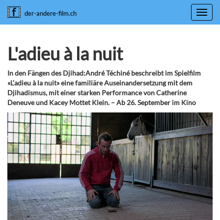
Toggl
der-andere-film.ch
navig
L'adieu à la nuit
In den Fängen des Djihad:André Téchiné beschreibt im Spielfilm
«L’adieu à la nuit» eine familiäre Auseinandersetzung mit dem
Djihadismus, mit einer starken Performance von Catherine
Deneuve und Kacey Mottet Klein. – Ab 26. September im Kino