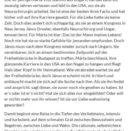
zwanzig Jahren verlassen und lebt in den USA, wo sie als
Neurochirurgin arbeitet. Sie ist eine der besten ihres Fachs und hat
bisher voll auf ihre Karriere gesetzt. Für die Liebe hatte sie keine
Zeit. Doch dies ändert sich schlagartig, als sie an einem Kongress in
New Jersey János Drexler, ebenfalls Neurochirurg und Ungar,
kennen lernt. Für Márta ist klar: Das ist der Mann meines Lebens!
Noch nie hat sie so starke Gefühle für jemanden empfunden. Doch
János muss nach dem Kongress wieder zurück nach Ungarn. Sie
vereinbaren, sich an einem bestimmten Zeitpunkt auf der
Freiheitsbrücke in Budapest zu treffen. Márta beschliesst, ihre
glänzende Karriere in den USA an den Nagel zu hängen und fliegt
Hals über Kopf in ihr Heimatland. Wie verabredet wartet sie auf
der Freiheitsbrücke, doch János erscheint nicht. Irritiert und
enttäuscht macht sie sich auf die Suche nach ihm. Als sie ihn findet
und anspricht, sagt dieser, sie zuvor noch nie gesehen zu haben. Ist
er's oder ist er's nicht? Hat sie sich alles nur eingebildet? Oder will
er nichts mehr von ihr wissen? Ist sie vor Liebe wahnsinnig
geworden?
Damit beginnt eine Reise in die Tiefen des Verliebtseins, intensiv
und turbulent, auf dem schmalen Grat zwischen Bewusstsein und
Begehren, zwischen Liebe und Wahn. Die rationale, selbstsichere