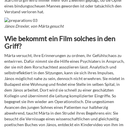
Starchirurgin wird immer mehr von Zweifeln geplagt, ob sie Opfer
eines bindungsscheuen Mannes geworden ist oder tatsächlich den
Verstand verloren hat.
János Drexler, von Márta gesucht
Wie bekommt ein Film solches in den
Griff?
Márta versucht, ihre Erinnerungen zu ordnen, ihr Gefühlschaos zu
entwirren. Dafür nimmt sie die Hilfe eines Psychiaters in Anspruch,
der sie mit dem Rorschachtest assoziieren lässt. Analytisch und
selbstreflektiert in den Sitzungen, kann sie sich ihres Impulses,
János möglichst nahe zu sein, dennoch nicht erwehren. Sie mietet in
Budapest eine Wohnung und findet eine Stelle im selben Spital, in
dem János arbeitet. Dort wird sie schnell zu einer geschätzten
Kollegin und übernimmt die Leitung komplizierter Eingriffe. So
begegnet sie ihm wieder am Operationstisch. Die ungestümen
Avancen des jungen Sohnes eines Patienten nur halbherzig
abwehrend, taucht Márta in den Strudel ihres Begehrens ein: Sie
besucht die Vernissage eines wissenschaftlichen und gleichzeitig
poetischen Buches von János, entdeckt ein Kindervideo von ihm im