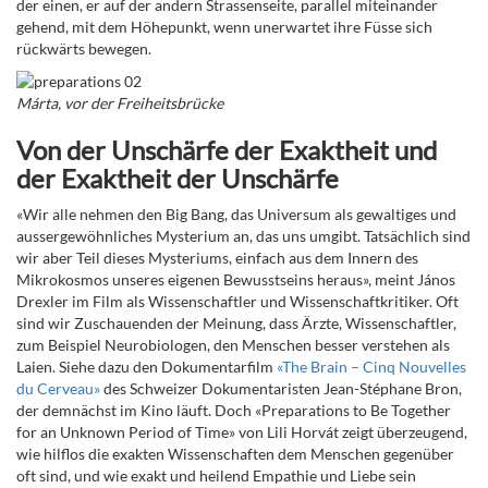
der einen, er auf der andern Strassenseite, parallel miteinander
gehend, mit dem Höhepunkt, wenn unerwartet ihre Füsse sich
rückwärts bewegen.
Márta, vor der Freiheitsbrücke
Von der Unschärfe der Exaktheit und
der Exaktheit der Unschärfe
«Wir alle nehmen den Big Bang, das Universum als gewaltiges und
aussergewöhnliches Mysterium an, das uns umgibt. Tatsächlich sind
wir aber Teil dieses Mysteriums, einfach aus dem Innern des
Mikrokosmos unseres eigenen Bewusstseins heraus», meint János
Drexler im Film als Wissenschaftler und Wissenschaftkritiker. Oft
sind wir Zuschauenden der Meinung, dass Ärzte, Wissenschaftler,
zum Beispiel Neurobiologen, den Menschen besser verstehen als
Laien. Siehe dazu den Dokumentarfilm
«The Brain – Cinq Nouvelles
du Cerveau»
des Schweizer Dokumentaristen Jean-Stéphane Bron,
der demnächst im Kino läuft. Doch «Preparations to Be Together
for an Unknown Period of Time» von Lili Horvát zeigt überzeugend,
wie hilflos die exakten Wissenschaften dem Menschen gegenüber
oft sind, und wie exakt und heilend Empathie und Liebe sein