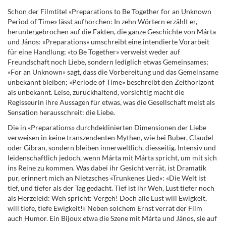
Schon der Filmtitel «Preparations to Be Together for an Unknown
Period of Time» lässt aufhorchen: In zehn Wörtern erzählt er,
heruntergebrochen auf die Fakten, die ganze Geschichte von Márta
und János: «Preparations» umschreibt eine intendierte Vorarbeit
für eine Handlung; «to Be Together» verweist weder auf
Freundschaft noch Liebe, sondern lediglich etwas Gemeinsames;
«For an Unknown» sagt, dass die Vorbereitung und das Gemeinsame
unbekannt bleiben; «Periode of Time» beschreibt den Zeithorizont
als unbekannt. Leise, zurückhaltend, vorsichtig macht die
Regisseurin ihre Aussagen für etwas, was die Gesellschaft meist als
Sensation herausschreit: die Liebe.
Die in «Preparations» durchdeklinierten Dimensionen der Liebe
verweisen in keine transzendenten Mythen, wie bei Buber, Claudel
oder Gibran, sondern bleiben innerweltlich, diesseitig. Intensiv und
leidenschaftlich jedoch, wenn Márta mit Márta spricht, um mit sich
ins Reine zu kommen. Was dabei ihr Gesicht verrät, ist Dramatik
pur, erinnert mich an Nietzsches «Trunkenes Lied»: «Die Welt ist
tief, und tiefer als der Tag gedacht. Tief ist ihr Weh, Lust tiefer noch
als Herzeleid: Weh spricht: Vergeh! Doch alle Lust will Ewigkeit,
will tiefe, tiefe Ewigkeit!» Neben solchem Ernst verrät der Film
auch Humor. Ein Bijoux etwa die Szene mit Márta und János, sie auf