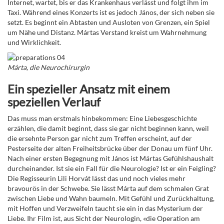
Internet, wartet, bis er das Krankenhaus verlässt und folgt ihm im
Taxi. Während eines Konzerts ist es jedoch János, der sich neben sie
setzt. Es beginnt ein Abtasten und Ausloten von Grenzen, ein Spiel
um Nähe und Distanz. Mártas Verstand kreist um Wahrnehmung
und Wirklichkeit.
Márta, die Neurochirurgin
Ein spezieller Ansatz mit einem
speziellen Verlauf
Das muss man erstmals hinbekommen: Eine Liebesgeschichte
erzählen, die damit beginnt, dass sie gar nicht beginnen kann, weil
die ersehnte Person gar nicht zum Treffen erscheint, auf der
Pesterseite der alten Freiheitsbrücke über der Donau um fünf Uhr.
Nach einer ersten Begegnung mit János ist Mártas Gefühlshaushalt
durcheinander. Ist sie ein Fall für die Neurologie? Ist er ein Feigling?
Die Regisseurin Lili Horvát lässt das und noch vieles mehr
bravourös in der Schwebe. Sie lässt Márta auf dem schmalen Grat
zwischen Liebe und Wahn baumeln. Mit Gefühl und Zurückhaltung,
mit Hoffen und Verzweifeln taucht sie ein in das Mysterium der
Liebe. Ihr Film ist, aus Sicht der Neurologin, «die Operation am