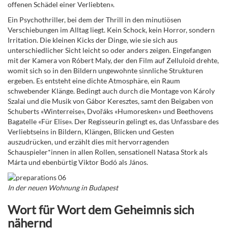
offenen Schädel einer Verliebten».
Ein Psychothriller, bei dem der Thrill in den minutiösen
Verschiebungen im Alltag liegt. Kein Schock, kein Horror, sondern
Irritation. Die kleinen Kicks der Dinge, wie sie sich aus
unterschiedlicher Sicht leicht so oder anders zeigen. Eingefangen
mit der Kamera von Róbert Maly, der den Film auf Zelluloid drehte,
womit sich so in den Bildern ungewohnte sinnliche Strukturen
ergeben. Es entsteht eine dichte Atmosphäre, ein Raum
schwebender Klänge. Bedingt auch durch die Montage von Károly
Szalai und die Musik von Gábor Keresztes, samt den Beigaben von
Schuberts «Winterreise», Dvořáks «Humoresken» und Beethovens
Bagatelle «Für Elise». Der Regisseurin gelingt es, das Unfassbare des
Verliebtseins in Bildern, Klängen, Blicken und Gesten
auszudrücken, und erzählt dies mit hervorragenden
Schauspieler*innen in allen Rollen, sensationell Natasa Stork als
Márta und ebenbürtig Viktor Bodó als János.
In der neuen Wohnung in Budapest
Wort für Wort dem Geheimnis sich
nähernd