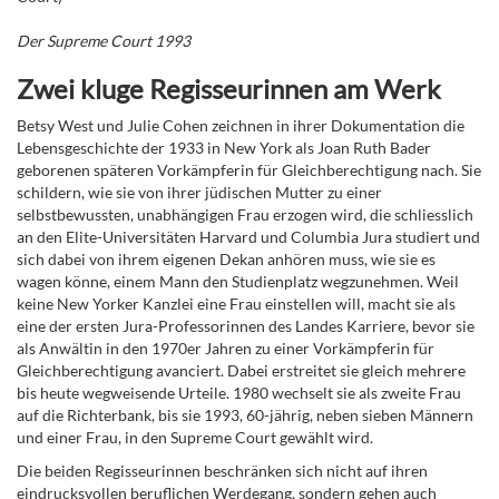
Der Supreme Court 1993
Zwei kluge Regisseurinnen am Werk
Betsy West und Julie Cohen zeichnen in ihrer Dokumentation die
Lebensgeschichte der 1933 in New York als Joan Ruth Bader
geborenen späteren Vorkämpferin für Gleichberechtigung nach. Sie
schildern, wie sie von ihrer jüdischen Mutter zu einer
selbstbewussten, unabhängigen Frau erzogen wird, die schliesslich
an den Elite-Universitäten Harvard und Columbia Jura studiert und
sich dabei von ihrem eigenen Dekan anhören muss, wie sie es
wagen könne, einem Mann den Studienplatz wegzunehmen. Weil
keine New Yorker Kanzlei eine Frau einstellen will, macht sie als
eine der ersten Jura-Professorinnen des Landes Karriere, bevor sie
als Anwältin in den 1970er Jahren zu einer Vorkämpferin für
Gleichberechtigung avanciert. Dabei erstreitet sie gleich mehrere
bis heute wegweisende Urteile. 1980 wechselt sie als zweite Frau
auf die Richterbank, bis sie 1993, 60-jährig, neben
sieben Männern
und einer Frau, in den Supreme Court
gewählt wird.
Die beiden Regisseurinnen beschränken sich nicht auf ihren
eindrucksvollen beruflichen Werdegang, sondern gehen auch