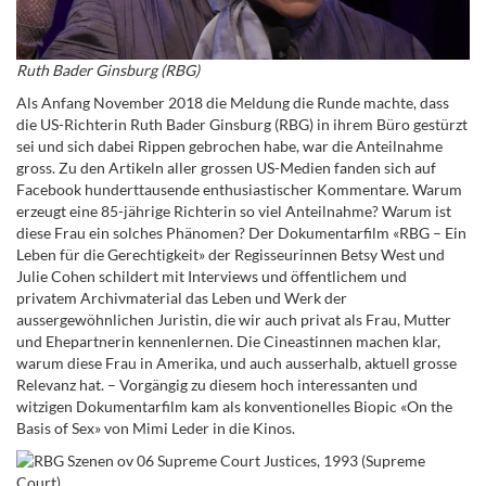
Ruth Bader Ginsburg (RBG)
Als Anfang November 2018 die Meldung die Runde machte, dass
die US-Richterin Ruth Bader Ginsburg
(RBG)
in ihrem Büro gestürzt
sei und sich dabei Rippen gebrochen habe, war die Anteilnahme
gross. Zu den Artikeln aller grossen US-Medien fanden sich auf
Facebook hunderttausende enthusiastischer Kommentare. Warum
erzeugt eine 85-jährige Richterin so viel Anteilnahme? Warum ist
diese Frau ein solches Phänomen? Der Dokumentarfilm «RBG – Ein
Leben für die Gerechtigkeit» der Regisseurinnen Betsy West
und
Julie Cohen
schildert mit Interviews und öffentlichem und
privatem Archivmaterial das Leben und Werk der
aussergewöhnlichen Juristin, die wir auch privat als Frau, Mutter
und Ehepartnerin kennenlernen. Die Cineastinnen machen klar,
warum diese Frau in Amerika, und auch ausserhalb, aktuell grosse
Relevanz hat. – Vorgängig zu diesem hoch interessanten und
witzigen Dokumentarfilm kam als konventionelles Biopic «On the
Basis of Sex» von Mimi Leder in die Kinos.