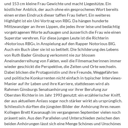
und 153 cm kleine Frau Gewichte und macht Liegestütze. Ein
köstlicher Anblick, der auch ohne ein gesprochenes Wort bereits
einen ersten Eindruck dieser taffen Frau liefert. Ein weiteres
Highlight ist ein Uni-Vortrag von RBG. Da hängen hunderte
Mittzwanziger an ihren Lippen, die jedes ihrer leise und bedächtig
vorgetragenen Worte aufsaugen und äusserlich die Frau wie einen
Superstar verehren. Für diese jungen Leute ist die Richterin
«Notorious RBG», in Anspielung auf den Rapper
Notorious BIG.
Auch ein Buch über sie ist so betitelt.
Die Schilderung des Lebens
von Ruth Bader Ginsburg verkommt nie zur blossen
Aneinanderreihung von Fakten, weil die Filmemacherinnen immer
wieder geschickt die Perspektive, die Zeiten und Orte wechseln.
Dabei blicken die Protagonistin und ihre Freunde, Weggefährten
und politische Konkurrenten nicht einfach in typischer Interviews-
Manier auf ihr Leben und ihre Karriere, stattdessen wird als
Rahmen Ginsburgs Senatsanhörung vor ihrer Berufung zur
Obersten Richterin im Jahr 1993 genutzt: ein erzählerischer Kniff,
der aus aktuellem Anlass sogar noch stärker wirkt als ursprünglich.
Schliesslich dürften die jüngsten Bilder der Anhörung ihres neuen
Kollegen Brett Kavanaugh im vergangenen September vielen noch
präsent sein. Aus den Parallelen und Unterschieden zwischen den
beiden Anhörungen lässt sich eine Menge Schönes und Unschönes