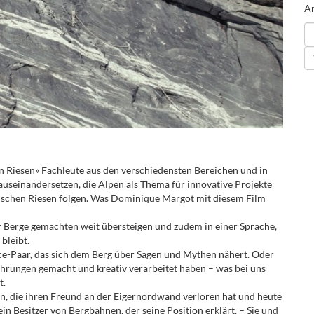
An
en Riesen» Fachleute aus den verschiedensten Bereichen und in
 auseinandersetzen, die Alpen als Thema für innovative Projekte
ischen Riesen folgen. Was Dominique Margot mit diesem Film
er Berge gemachten weit übersteigen und zudem in einer Sprache,
bleibt.
ce-Paar, das sich dem Berg über Sagen und Mythen nähert. Oder
ahrungen gemacht und kreativ verarbeitet haben – was bei uns
t.
in, die ihren Freund an der Eigernordwand verloren hat und heute
ein Besitzer von Bergbahnen, der seine Position erklärt. – Sie und