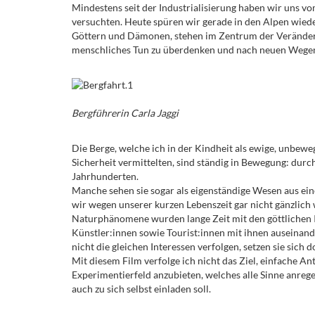
Mindestens seit der Industrialisierung haben wir uns v
versuchten. Heute spüren wir gerade in den Alpen wieder 
Göttern und Dämonen, stehen im Zentrum der Veränderun
menschliches Tun zu überdenken und nach neuen Wegen
Bergführerin Carla Jaggi
Die Berge, welche ich in der Kindheit als ewige, unbew
Sicherheit vermittelten, sind ständig in Bewegung: durc
Jahrhunderten.
Manche sehen sie sogar als eigenständige Wesen aus e
wir wegen unserer kurzen Lebenszeit gar nicht gänzli
Naturphänomene wurden lange Zeit mit den göttlichen I
Künstler:innen sowie Tourist:innen mit ihnen auseinande
nicht die gleichen Interessen verfolgen, setzen sie sich
Mit diesem Film verfolge ich nicht das Ziel, einfache A
Experimentierfeld anzubieten, welches alle Sinne anrege
auch zu sich selbst einladen soll.