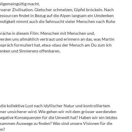
allgemeingültig macht.
nserer Zivilisation. Gletscher schmelzen, Gipfel bröckeln. Nach
ssourcen findet in Bezug auf die Alpen langsam ein Umdenken
ndigkeit nimmt auch die Sehnsucht vieler Menschen nach Ruhe
spräche in diesem Film: Menschen mit Menschen und,
rden uns allmählich vertraut und erinnern an das, was Martin
espräch formuliert hat, etwa «dass der Mensch am Du zum Ich
denken und Sinnierens offenbaren.
die kollektive Lust nach idyllischer Natur und kontrolliertem
mmer unsicherer wird. Wie gehen wir mit dem grösser werdenden
 negative Konsequenzen für die Umwelt hat? Haben wir ein letztes
zusammen Auswege zu finden? Was sind unsere Visionen für die
en?