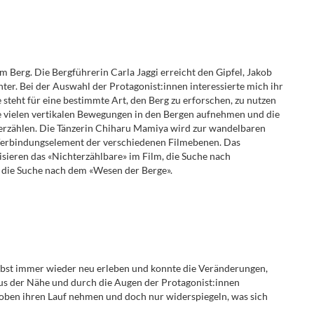
 Berg. Die Bergführerin Carla Jaggi erreicht den Gipfel, Jakob
unter. Bei der Auswahl der Protagonist:innen interessierte mich ihr
steht für eine bestimmte Art, den Berg zu erforschen, zu nutzen
ie vielen vertikalen Bewegungen in den Bergen aufnehmen und die
u erzählen. Die Tänzerin Chiharu Mamiya wird zur wandelbaren
 Verbindungselement der verschiedenen Filmebenen. Das
sieren das «Nichterzählbare» im Film, die Suche nach
r die Suche nach dem «Wesen der Berge».
lbst immer wieder neu erleben und konnte die Veränderungen,
aus der Nähe und durch die Augen der Protagonist:innen
 oben ihren Lauf nehmen und doch nur widerspiegeln, was sich