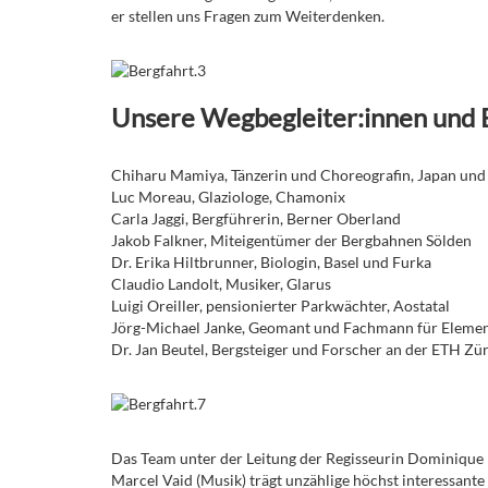
er stellen uns Fragen zum Weiterdenken.
Unsere Wegbegleiter:innen und 
Chiharu Mamiya, Tänzerin und Choreografin, Japan und
Luc Moreau, Glaziologe, Chamonix
Carla Jaggi, Bergführerin, Berner Oberland
Jakob Falkner, Miteigentümer der Bergbahnen Sölden
Dr. Erika Hiltbrunner, Biologin, Basel und Furka
Claudio Landolt, Musiker, Glarus
Luigi Oreiller, pensionierter Parkwächter, Aostatal
Jörg-Michael Janke, Geomant und Fachmann für Elemen
Dr. Jan Beutel, Bergsteiger und Forscher an der ETH Zü
Das Team unter der Leitung der Regisseurin Dominique M
Marcel Vaid (Musik) trägt unzählige höchst interessant