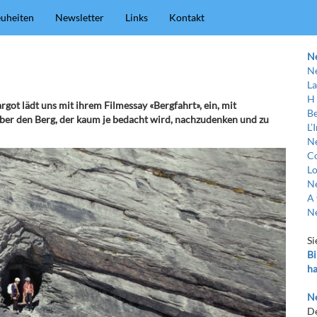
uheiten
Newsletter
Links
Kontakt
N
Ne
La
H
t lädt uns mit ihrem Filmessay «Bergfahrt», ein, mit
Be
über den Berg, der kaum je bedacht wird, nachzudenken und zu
L’
Ne
C
Lo
Ne
A 
Ne
Si
Bi
ha
Ne
De