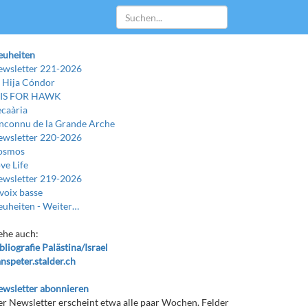
euheiten
wsletter 221-2026
 Hija Cóndor
 IS FOR HAWK
caària
Inconnu de la Grande Arche
wsletter 220-2026
osmos
ve Life
wsletter 219-2026
voix basse
uheiten -
Weiter…
ehe auch:
bliografie Palästina/Israel
nspeter.stalder.ch
wsletter abonnieren
r Newsletter erscheint etwa alle paar Wochen. Felder