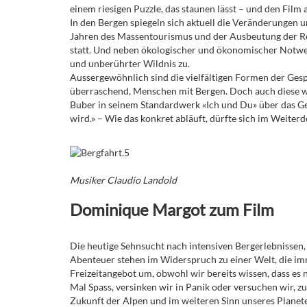
einem riesigen Puzzle, das staunen lässt – und den Film 
In den Bergen spiegeln sich aktuell die Veränderungen u
Jahren des Massentourismus und der Ausbeutung der Re
statt. Und neben ökologischer und ökonomischer Notwe
und unberührter Wildnis zu.
Aussergewöhnlich sind die vielfältigen Formen der Ge
überraschend, Menschen mit Bergen. Doch auch diese we
Buber in seinem Standardwerk «Ich und Du» über das G
wird.» – Wie das konkret abläuft, dürfte sich im Weiter
Musiker Claudio Landold
Dominique Margot zum Film
Die heutige Sehnsucht nach intensiven Bergerlebnissen, 
Abenteuer stehen im Widerspruch zu einer Welt, die i
Freizeitangebot um, obwohl wir bereits wissen, dass es
Mal Spass, versinken wir in Panik oder versuchen wir, 
Zukunft der Alpen und im weiteren Sinn unseres Planet