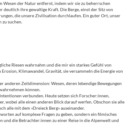
om Wesen der Natur entfernt, indem wir sie zu beherrschen
deutlich ihre gewaltige Kraft. Die Berge, einst der Sitz von
gen, die unsere Zivilisation durchlaufen. Ein guter Ort, unser
 zu suchen.
egliche Riesen wahrnahm und die mir ein starkes Gefühl von
h Erosion, Klimawandel, Gravität, sie versammeln die Energie von
iner anderen Zeitdimension: Wesen, deren lebendige Bewegungen
ch wahrnehmen können.
ntentionen verbunden. Heute setzen sich Forscher:innen,
r, wobei alle einen anderen Blick darauf werfen. Obschon sie alle
 doch alle mit dem «Dreieck Berg» auseinander.
ntworten auf komplexe Fragen zu geben, sondern ein filmisches
n und die Betrachter:innen zu einer Reise in die Alpenwelt und