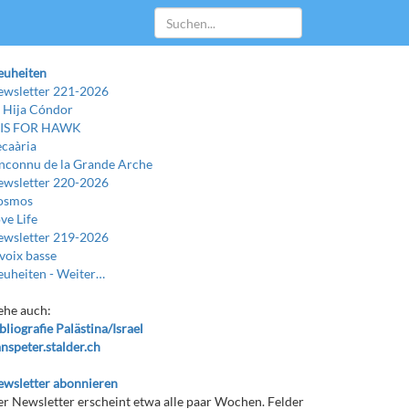
euheiten
wsletter 221-2026
 Hija Cóndor
 IS FOR HAWK
caària
Inconnu de la Grande Arche
wsletter 220-2026
osmos
ve Life
wsletter 219-2026
voix basse
uheiten -
Weiter…
ehe auch:
bliografie Palästina/Israel
nspeter.stalder.ch
wsletter abonnieren
r Newsletter erscheint etwa alle paar Wochen. Felder