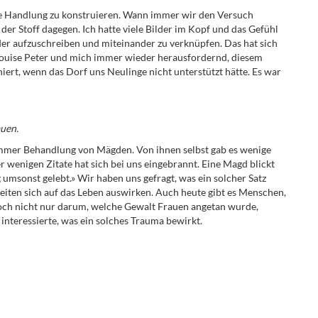
ne Handlung zu konstruieren. Wann immer wir den Versuch
 der Stoff dagegen. Ich hatte viele Bilder im Kopf und das Gefühl
der aufzuschreiben und
miteinander zu verknüpfen. Das hat sich
Louise Peter und
mich immer wieder herausfordernd, diesem
niert, wenn das Dorf uns Neulinge nicht unterstützt hätte. Es war
auen.
limmer Behandlung von Mägden. Von ihnen selbst gab es wenige
er wenigen Zitate hat sich bei uns eingebrannt. Eine Magd blickt
g umsonst gelebt.» Wir haben uns gefragt, was ein solcher Satz
eiten sich auf das Leben auswirken. Auch heute gibt es Menschen,
edoch nicht nur darum, welche Gewalt Frauen angetan wurde,
interessierte, was ein solches Trauma bewirkt.