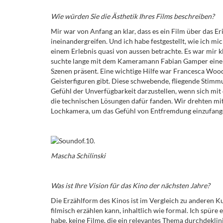
Wie würden Sie die Ästhetik Ihres Films beschreiben?
Mir war von Anfang an klar, dass es ein Film über das
ineinandergreifen. Und ich habe festgestellt, wie
ich mi
einem Erlebnis quasi von aussen betrachte. Es war mir
k
suchte lange mit dem Kameramann Fabian Gamper eine Ü
Szenen präsent. Eine wichtige Hilfe war Francesca Woo
Geisterfiguren gibt. Diese schwebende, fliegende Stimmu
Gefühl der Unverfügbarkeit darzustellen, wenn sich mit d
die technischen Lösungen dafür fanden. Wir drehten mi
Lochkamera, um das Gefühl von Entfremdung einzufang
Mascha Schilinski
Was ist Ihre Vision für das Kino der nächsten Jahre?
Die Erzählform des Kinos ist im Vergleich zu anderen K
filmisch erzählen kann, inhaltlich wie formal. Ich spüre
habe, keine Filme, die ein relevantes Thema durchdekli