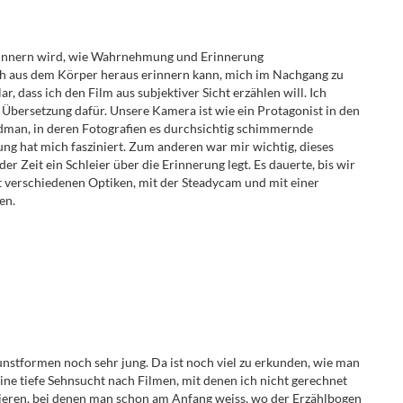
 Erinnern wird, wie Wahrnehmung und Erinnerung
ch aus dem Körper heraus erinnern kann, mich im Nachgang zu
lar, dass ich den Film aus subjektiver Sicht erzählen will. Ich
bersetzung dafür. Unsere Kamera ist wie ein Protagonist in den
dman, in deren Fotografien es durchsichtig schimmernde
ng hat mich fasziniert. Zum anderen war mir wichtig, dieses
er Zeit ein Schleier über die Erinnerung legt. Es dauerte, bis wir
t verschiedenen Optiken, mit
der Steadycam und mit einer
en.
unstformen noch sehr jung. Da ist noch viel zu erkunden, wie man
 eine tiefe Sehnsucht nach Filmen, mit denen ich nicht gerechnet
nieren, bei denen man schon am Anfang weiss, wo der Erzählbogen