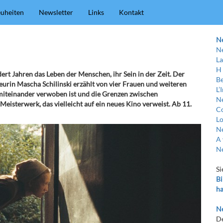
uheiten
Newsletter
Links
Kontakt
N
Ne
La
H
rt Jahren das Leben der Menschen, ihr Sein in der Zeit. Der
Be
eurin Mascha Schilinski erzählt von vier Frauen und weiteren
L’
miteinander verwoben ist und die Grenzen zwischen
Ne
isterwerk, das vielleicht auf ein neues Kino verweist. Ab 11.
C
Lo
Ne
A 
Ne
Si
Bi
ha
Ne
De