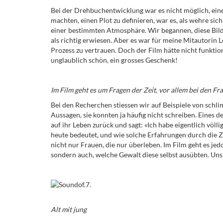
Bei der Drehbuchentwicklung war es nicht möglich, ei
machten, einen Plot zu definieren, war es, als wehre sich
einer bestimmten Atmosphäre. Wir begannen, diese Bil
als richtig erwiesen. Aber es war für meine Mitautorin 
Prozess zu vertrauen. Doch der Film hätte nicht funktio
unglaublich schön, ein grosses Geschenk!
Im Film geht es um Fragen der Zeit, vor allem bei den Fr
Bei den Recherchen stiessen wir auf Beispiele von sch
Aussagen, sie konnten ja häufig nicht schreiben. Eines d
auf ihr Leben zurück und sagt: «Ich habe eigentlich völli
heute bedeutet, und wie solche Erfahrungen durch die Z
nicht nur Frauen, die nur überleben. Im Film geht es j
sondern auch, welche Gewalt diese selbst ausübten. Uns 
Alt mit jung