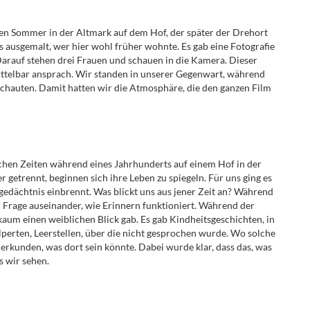
nen Sommer in der Altmark auf dem Hof, der
später der Drehort
s ausgemalt, wer hier wohl früher wohnte
. Es gab eine Fotografie
Darauf stehen drei Frauen und schauen in die Kamera. Dieser
ittelbar ansprach. Wir standen in unserer Gegenwart, während
chauten. Damit hatten wir die Atmosphäre, die den ganzen Film
ichen Zeiten während eines Jahrhunderts auf einem Hof in der
getrennt, beginnen sich ihre Leben zu spiegeln. Für uns ging es
gedächtnis einbrennt. Was blickt uns aus jener Zeit an? Während
r Frage auseinander, wie Erinnern funktioniert. Während der
 kaum einen weiblichen Blick gab. Es gab Kindheitsgeschichten, in
erten, Leerstellen, über die nicht gesprochen wurde. Wo solche
erkunden, was dort sein könnte. Dabei wurde klar, dass das, was
s wir sehen.