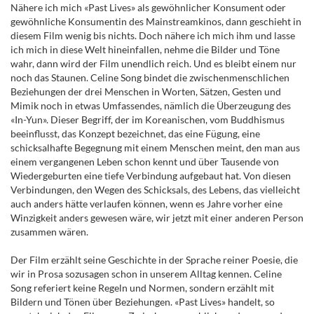
Nähere ich mich «Past Lives» als gewöhnlicher Konsument oder
gewöhnliche Konsumentin des Mainstreamkinos, dann geschieht in
diesem Film wenig bis nichts. Doch nähere ich mich ihm und lasse
ich mich in diese Welt hineinfallen, nehme die Bilder und Töne
wahr, dann wird der Film unendlich reich. Und es bleibt einem nur
noch das Staunen. Celine Song bindet die zwischenmenschlichen
Beziehungen der drei Menschen in Worten, Sätzen, Gesten und
Mimik noch in etwas Umfassendes, nämlich die Überzeugung des
«In-Yun». Dieser Begriff, der im Koreanischen, vom Buddhismus
beeinflusst, das Konzept bezeichnet, das eine Fügung, eine
schicksalhafte Begegnung mit einem Menschen meint, den man aus
einem vergangenen Leben schon kennt und über Tausende von
Wiedergeburten eine tiefe Verbindung aufgebaut hat. Von diesen
Verbindungen, den Wegen des Schicksals, des Lebens, das vielleicht
auch anders hätte verlaufen können, wenn es Jahre vorher eine
Winzigkeit anders gewesen wäre, wir jetzt mit einer anderen Person
zusammen wären.
Der Film erzählt seine Geschichte in der Sprache reiner Poesie, die
wir in Prosa sozusagen schon in unserem Alltag kennen. Celine
Song referiert keine Regeln und Normen, sondern erzählt mit
Bildern und Tönen über Beziehungen. «Past Lives» handelt, so