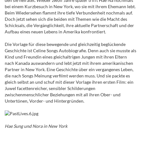
den sie heiratet. Wieder zwölf Jahre später trifft Hae Na nochmals
bei einem Kurzbesuch in New York, wo sie mit ihrem Ehemann lebt.
Beim Wiedersehen flammt ihre tiefe Verbundenheit nochmals auf.
Doch jetzt sehen sich die beiden mit Themen wie die Macht des
Schicksals, die Vergänglichkeit, ihre aktuelle Partnerschaft und der
Aufbau eines neuen Lebens in Amerika konfrontiert.
Die Vorlage für diese bewegende und gleichzeitig beglückende
Geschichte ist Celine Songs Autobiografie. Denn auch sie musste als
Kind und Freundin eines gleichaltrigen Jungen mit ihren Eltern
nach Kanada auswandern und lebt jetzt mit ihrem amerikanischen
Partner in New York. Eine Geschichte über ein vergangenes Leben,
die nach Songs Meinung verfilmt werden muss. Und sie packte es
gleich selbst an und schuf mit dieser Vorlage ihren ersten Film: ein
Juwel facettenreicher, sensibler Schilderungen
zwischenmenschlicher Beziehungen mit all ihren Ober- und
Untertönen, Vorder- und Hintergründen.
Hae Sung und Nora in New York