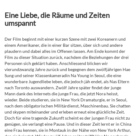
Eine Liebe, die Räume und Zeiten
umspannt
Der Film beginnt mit einer kurzen Szene mit zwei Koreanern und
einem Amerikaner, die in einer Bar sitzen, über sich und andere
plaudern und dabei alles im Offenen lassen. Am Ende kommt der
Film zu dieser Situation zurück, nachdem die Beziehungen der drei
Personen sich geklärt haben. Anschliessend blicken wir
vierundzwanzig Jahre zurück und begegnen dem zwölfjährigen Hae
Sung und seiner Klassenkameradin Na Young in Seoul, die eine
wunderbare Jugendliebe leben, die jedoch jäh endet, als Nas Eltern
nach Toronto auswandern. Zwölf Jahre später findet der junge
Mann dank des Internets die junge Frau, die jetzt Nora heisst,
wieder. Beide studieren, sie in New York Dramaturgie, er in Seoul,
nach dem obligatorischen Militärdienst, Maschinenbau. Sie chatten
und skypen miteinander und erleben erneut eine glückliche Zeit.
Doch für eine tragende Zukunft scheint es der jungen Frau nicht zu
genügen, sie verlangt eine Pause. Und in dieser Zeit lernt er in China
eine Frau kennen, sie in Montauk in der Nähe von New York Arthur,