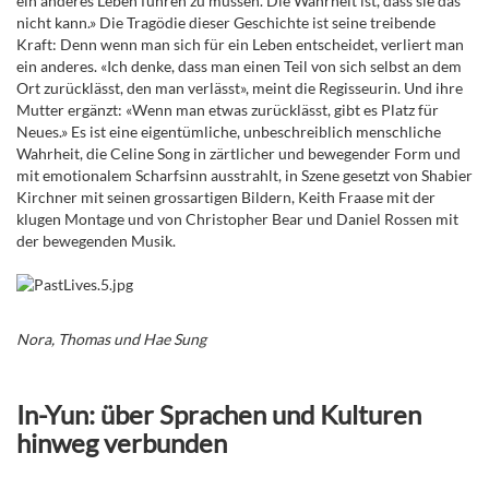
ein anderes Leben führen zu müssen. Die Wahrheit ist, dass sie das
nicht kann.» Die Tragödie dieser Geschichte ist seine treibende
Kraft: Denn wenn man sich für ein Leben entscheidet, verliert man
ein anderes. «Ich denke, dass man einen Teil von sich selbst an dem
Ort zurücklässt, den man verlässt», meint die Regisseurin. Und ihre
Mutter ergänzt: «Wenn man etwas zurücklässt, gibt es Platz für
Neues.» Es ist eine eigentümliche, unbeschreiblich menschliche
Wahrheit, die Celine Song in zärtlicher und bewegender Form und
mit emotionalem Scharfsinn ausstrahlt, in Szene gesetzt von Shabier
Kirchner mit seinen grossartigen Bildern, Keith Fraase mit der
klugen Montage und von Christopher Bear und Daniel Rossen mit
der bewegenden Musik.
Nora, Thomas und Hae Sung
In-Yun: über Sprachen und Kulturen
hinweg verbunden