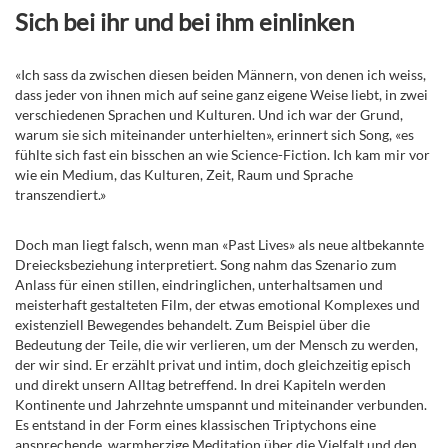
Sich bei ihr und bei ihm einlinken
«Ich sass da zwischen diesen beiden Männern, von denen ich weiss,
dass jeder von ihnen mich auf seine ganz eigene Weise liebt, in zwei
verschiedenen Sprachen und Kulturen. Und ich war der Grund,
warum sie sich miteinander unterhielten», erinnert sich Song, «es
fühlte sich fast ein bisschen an wie Science-Fiction. Ich kam mir vor
wie ein Medium, das Kulturen, Zeit, Raum und Sprache
transzendiert.»
Doch man liegt falsch, wenn man «Past Lives» als neue altbekannte
Dreiecksbeziehung interpretiert. Song nahm das Szenario zum
Anlass für einen stillen, eindringlichen, unterhaltsamen und
meisterhaft gestalteten Film, der etwas emotional Komplexes und
existenziell Bewegendes behandelt. Zum Beispiel über die
Bedeutung der Teile, die wir verlieren, um der Mensch zu werden,
der wir sind. Er erzählt privat und intim, doch gleichzeitig episch
und direkt unsern Alltag betreffend. In drei Kapiteln werden
Kontinente und Jahrzehnte umspannt und miteinander verbunden.
Es entstand in der Form eines klassischen Triptychons eine
ansprechende, warmherzige Meditation über die Vielfalt und den