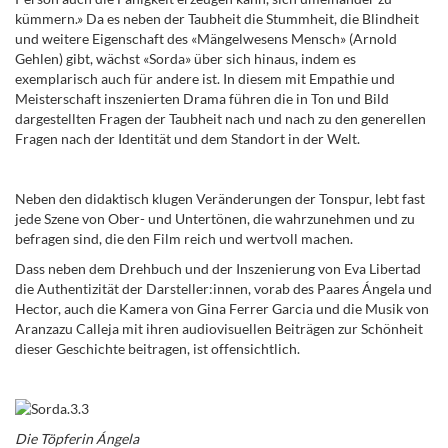
kümmern.» Da es neben der Taubheit die Stummheit, die Blindheit
und weitere Eigenschaft des «Mängelwesens Mensch» (Arnold
Gehlen) gibt, wächst «Sorda» über sich hinaus, indem es
exemplarisch auch für andere ist. In diesem mit Empathie und
Meisterschaft inszenierten Drama führen die in Ton und Bild
dargestellten Fragen der Taubheit nach und nach zu den generellen
Fragen nach der Identität und dem Standort in der Welt.
Neben den didaktisch klugen Veränderungen der Tonspur, lebt fast
jede Szene von Ober- und Untertönen, die wahrzunehmen und zu
befragen sind, die den Film reich und wertvoll machen.
Dass neben dem Drehbuch und der Inszenierung von Eva Libertad
die Authentizität der Darsteller:innen, vorab des Paares
Á
ngela und
Hector, auch die Kamera von Gina Ferrer Garcia und die Musik von
Aranzazu Calleja mit ihren audiovisuellen Beiträgen zur Schönheit
dieser Geschichte beitragen, ist offensichtlich.
Die Töpferin Á
ngela