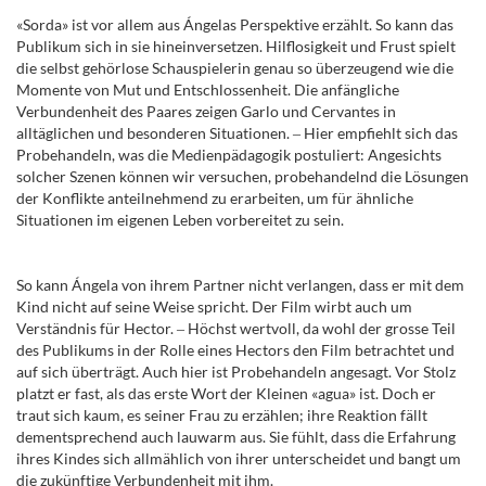
«Sorda» ist vor allem aus Ángelas Perspektive erzählt. So kann das
Publikum sich in sie hineinversetzen. Hilflosigkeit und Frust spielt
die selbst gehörlose Schauspielerin genau so überzeugend wie die
Momente von Mut und Entschlossenheit. Die anfängliche
Verbundenheit des Paares zeigen Garlo und Cervantes in
alltäglichen und besonderen Situationen.
‒
Hier empfiehlt sich das
Probehandeln, was die Medienpädagogik postuliert: Angesichts
solcher Szenen können wir versuchen, probehandelnd die Lösungen
der Konflikte anteilnehmend zu erarbeiten, um für ähnliche
Situationen im eigenen Leben vorbereitet zu sein.
So kann Á
ngela von ihrem Partner nicht verlangen, dass er mit dem
Kind nicht auf seine Weise spricht. Der Film wirbt auch um
Verständnis für Hector.
‒
Höchst wertvoll, da wohl der grosse Teil
des Publikums in der Rolle eines Hectors den Film betrachtet und
auf sich überträgt. Auch hier ist Probehandeln angesagt. Vor Stolz
platzt er fast, als das erste Wort der Kleinen «agua» ist. Doch er
traut sich kaum, es seiner Frau zu erzählen; ihre Reaktion fällt
dementsprechend auch lauwarm aus. Sie fühlt, dass die Erfahrung
ihres Kindes sich allmählich von ihrer unterscheidet und bangt um
die zukünftige Verbundenheit mit ihm.