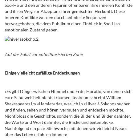
Soo-Ha und den anderen Figuren offenbaren ihre inneren Konflikte
und ihren Weg zur Akzeptanz ihrer gemischten Herkunft. Diese
inneren Konflikte werden durch animierte Sequenzen
hervorgehoben, die dem Publikum einen Einblick in Soo-Ha's
emotionalen Zustand geben.
Auf der Fahrt zur entmilitarisierten Zone
Einige vielleicht zufällige Entdeckungen
«Es gibt Dinge zwischen Himmel und Erde, Horatio, von denen sich
eure Schulweisheit nichts träumen lässt»
, umschreibt William
Shakespeares im «Hamlet« das, was ich in
«Hiver à Sokcho
» suchen
und finden, sehen und hören, vermuten und entdecken möchte
.
N
icht bloss die Geschichte, sondern die Bilder und Bilder dahinter,
die Worte und Wort dahinter, die Blicke und Seitenblicke.
Nachfolgend ein paar Stichworte, mit denen wir vielleicht Neues
über das Leben erfahren können: