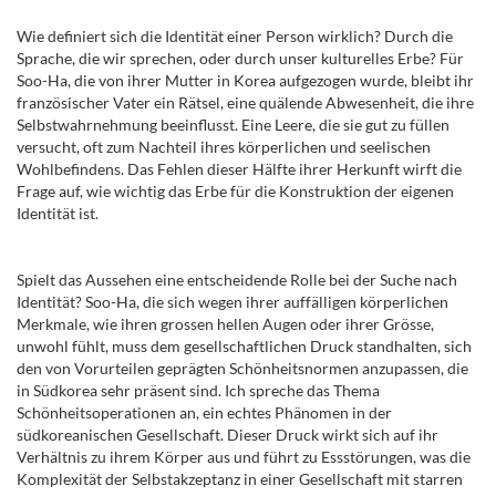
Wie definiert sich die Identität einer Person wirklich? Durch die
Sprache, die wir sprechen, oder durch unser kulturelles Erbe? Für
Soo-Ha, die von ihrer Mutter in Korea aufgezogen wurde, bleibt ihr
französischer Vater ein Rätsel, eine quälende Abwesenheit, die ihre
Selbstwahrnehmung beeinflusst. Eine Leere, die sie gut zu füllen
versucht, oft zum Nachteil ihres körperlichen und seelischen
Wohlbefindens. Das Fehlen dieser Hälfte ihrer Herkunft wirft die
Frage auf, wie wichtig das Erbe für die Konstruktion der eigenen
Identität ist.
Spielt das Aussehen eine entscheidende Rolle bei der Suche nach
Identität? Soo-Ha, die sich wegen ihrer auffälligen körperlichen
Merkmale, wie ihren grossen hellen Augen oder ihrer Grösse,
unwohl fühlt, muss dem gesellschaftlichen Druck standhalten, sich
den von Vorurteilen geprägten Schönheitsnormen anzupassen, die
in Südkorea sehr präsent sind. Ich spreche das Thema
Schönheitsoperationen an, ein echtes Phänomen in der
südkoreanischen Gesellschaft. Dieser Druck wirkt sich auf ihr
Verhältnis zu ihrem Körper aus und führt zu Essstörungen, was die
Komplexität der Selbstakzeptanz in einer Gesellschaft mit starren