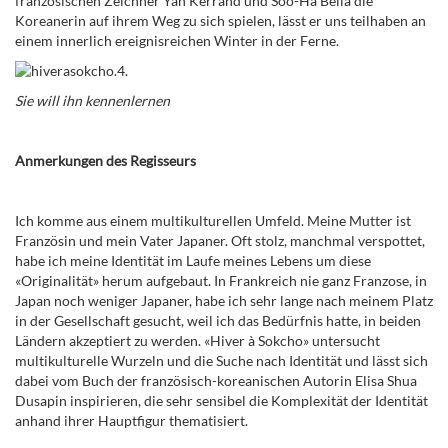
französischen Zeichner Yan Kerrand und Soo-Ha Bella die
Koreanerin auf ihrem Weg zu sich spielen, lässt er uns teilhaben an
einem innerlich ereignisreichen Winter in der Ferne.
Sie will ihn kennenlernen
Anmerkungen des Regisseurs
Ich komme aus einem multikulturellen Umfeld. Meine Mutter ist
Französin und mein Vater Japaner. Oft stolz, manchmal verspottet,
habe ich meine Identität im Laufe meines Lebens um diese
«Originalität» herum aufgebaut. In Frankreich nie ganz Franzose, in
Japan noch weniger Japaner, habe ich sehr lange nach meinem Platz
in der Gesellschaft gesucht, weil ich das Bedürfnis hatte, in beiden
Ländern akzeptiert zu werden. «Hiver à Sokcho» untersucht
multikulturelle Wurzeln und die Suche nach Identität und lässt sich
dabei vom Buch der französisch-koreanischen Autorin Elisa Shua
Dusapin inspirieren, die sehr sensibel die Komplexität der Identität
anhand ihrer Hauptfigur thematisiert.