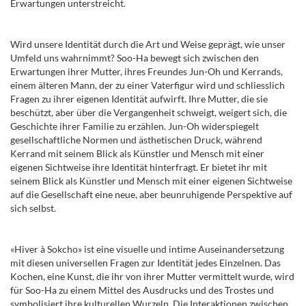
Erwartungen unterstreicht.
Wird unsere Identität durch die Art und Weise geprägt, wie unser
Umfeld uns wahrnimmt? Soo-Ha bewegt sich zwischen den
Erwartungen ihrer Mutter, ihres Freundes Jun-Oh und Kerrands,
einem älteren Mann, der zu einer Vaterfigur wird und schliesslich
Fragen zu ihrer eigenen Identität aufwirft. Ihre Mutter, die sie
beschützt, aber über die Vergangenheit schweigt, weigert sich, die
Geschichte ihrer Familie zu erzählen. Jun-Oh widerspiegelt
gesellschaftliche Normen und ästhetischen Druck, während
Kerrand mit seinem Blick als Künstler und Mensch mit einer
eigenen Sichtweise ihre Identität hinterfragt. Er bietet ihr mit
seinem Blick als Künstler und Mensch mit einer eigenen Sichtweise
auf die Gesellschaft eine neue, aber beunruhigende Perspektive auf
sich selbst.
«Hiver à Sokcho» ist eine visuelle und intime Auseinandersetzung
mit diesen universellen Fragen zur Identität jedes Einzelnen. Das
Kochen, eine Kunst, die ihr von ihrer Mutter vermittelt wurde, wird
für Soo-Ha zu einem Mittel des Ausdrucks und des Trostes und
symbolisiert ihre kulturellen Wurzeln. Die Interaktionen zwischen